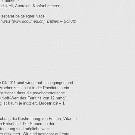
jektionsstelle –
üdigkeit, Anorexie, Kopfschmerzen,
t separat beigelegter Nadel.
chweiz [www.documed.ch].
Babies – Schutz
e 04/2011 sind wir darauf eingegangen und
schenzeitlich ist in der Paediatrica ein
cht sicher, dass die psychomotorische
ut-off-Wert des Ferritins von 12 mmg/l.
ist kaum je indiziert,
Boostrix® – 1
chung die Bestimmung von Ferritin, Vitamin
n Entscheid. Die Steuerung der
teuerung sind möglicherweise
 diskutiert. Wir sind gespannt auf eure