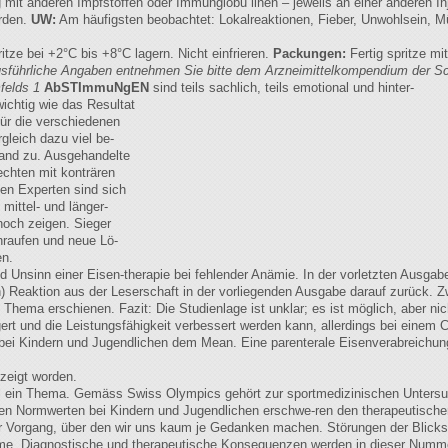
ig mit anderen Impfstoffen oder Immunglobu linen – jeweils an einer anderen In
rden.
UW:
Am häufigsten beobachtet: Lokalreaktionen, Fieber, Unwohlsein, M
itze bei +2°C bis +8°C lagern. Nicht einfrieren.
Packungen:
Fertig spritze mi
sführliche Angaben entnehmen Sie bitte dem Arzneimittelkompendium der S
felds 1
AbSTImmuNgEN
sind teils sachlich, teils emotional und hinter-
wichtig wie das Resultat
für die verschiedenen
gleich dazu viel be-
and zu. Ausgehandelte
chten mit konträren
ten Experten sind sich
mittel- und länger-
 noch zeigen. Sieger
raufen und neue Lö-
en.
d Unsinn einer Eisen-therapie bei fehlender Anämie. In der vorletzten Ausgab
) Reaktion aus der Leserschaft in der vorliegenden Ausgabe darauf zurück. Zwi
 Thema erschienen. Fazit: Die Studienlage ist unklar; es ist möglich, aber ni
gert und die Leistungsfähigkeit verbessert werden kann, allerdings bei einem C
bei Kindern und Jugendlichen dem Mean. Eine parenterale Eisenverabreichung 
ezeigt worden.
sel ein Thema. Gemäss Swiss Olympics gehört zur sportmedizinischen Untersu
en Normwerten bei Kindern und Jugendlichen erschwe-ren den therapeutische
r Vorgang, über den wir uns kaum je Gedanken machen. Störungen der Blicks
leme. Diagnostische und therapeutische Konsequenzen werden in dieser Nummer