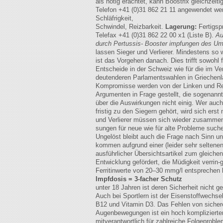
als nötig erachtet, kann Boostrix gleichzeit
Telefon +41 (0)31 862 21 11 angewendet we
Schläfrigkeit,
Schwindel, Reizbarkeit.
Lagerung:
Fertigspr
Telefax +41 (0)31 862 22 00 x1 (Liste B).
Au
durch Pertussis-
Booster impfungen des Um
lassen Sieger und Verlierer. Mindestens so 
ist das Vorgehen danach. Dies trifft sowohl 
Entscheide in der Schweiz wie für die im Ver
deutenderen Parlamentswahlen in Griechenl
Kompromisse werden von der Linken und Re
Argumenten in Frage gestellt, die sogenann
über die Auswirkungen nicht einig. Wer auch 
fristig zu den Siegern gehört, wird sich erst
und Verlierer müssen sich wieder zusammen
sungen für neue wie für alte Probleme such
Ungelöst bleibt auch die Frage nach Sinn un
kommen aufgrund einer (leider sehr seltenen
ausführlicher Übersichtsartikel zum gleichen
Entwicklung gefördert, die Müdigkeit verrin-
Ferritinwerte von 20–30 mmg/l entsprechen 
Impfdosis = 3-facher Schutz
unter 18 Jahren ist deren Sicherheit nicht g
Auch bei Sportlern ist der Eisenstoffwech
B12 und Vitamin D3. Das Fehlen von sicher
Augenbewegungen ist ein hoch komplizierte
mitverantwortlich für zahlreiche Folgeprob