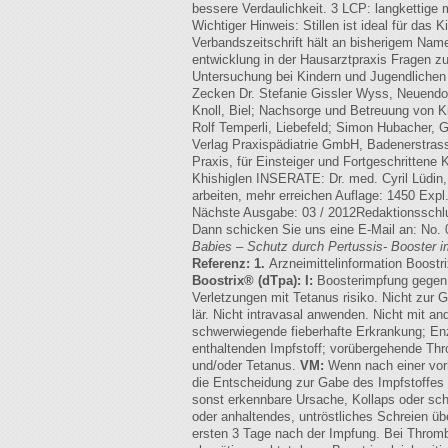
bessere Verdaulichkeit. 3 LCP: langkettige 
Wichtiger Hinweis: Stillen ist ideal für da
Verbandszeitschrift hält an bisherigem Name
entwicklung in der Hausarztpraxis Fragen
Untersuchung bei Kindern und Jugendlichen 
Zecken Dr. Stefanie Gissler Wyss, Neuendorf
Knoll, Biel; Nachsorge und Betreuung von Kin
Rolf Temperli, Liebefeld; Simon Hubacher,
Verlag Praxispädiatrie GmbH, Badenerstrasse
Praxis, für Einsteiger und Fortgeschritten
Khishiglen INSERATE: Dr. med. Cyril Lüdin
arbeiten, mehr erreichen Auflage: 1450 Expl
Nächste Ausgabe: 03 / 2012Redaktionssch
Dann schicken Sie uns eine E-Mail an: No. 
Babies – Schutz durch Pertussis-
Booster 
Referenz: 1.
Arzneimittelinformation Boost
Boostrix® (dTpa): I:
Boosterimpfung gegen 
Verletzungen mit Tetanus risiko. Nicht zur
lär. Nicht intravasal anwenden. Nicht mit a
schwerwiegende fieberhafte Erkrankung; Enz
enthaltenden Impfstoff; vorübergehende Th
und/oder Tetanus.
VM:
Wenn nach einer vorh
die Entscheidung zur Gabe des Impfstoffes
sonst erkennbare Ursache, Kollaps oder sc
oder anhaltendes, untröstliches Schreien üb
ersten 3 Tage nach der Impfung. Bei Throm