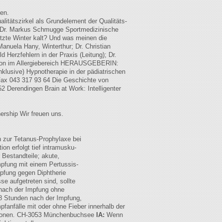
ten.
litätszirkel als Grundelement der Qualitäts-
 Dr. Markus Schmugge Sportmedizinische
tzte Winter kalt? Und was meinen die
anuela Hany, Winterthur; Dr. Christian
 Herzfehlern in der Praxis (Leitung); Dr.
ation im Allergiebereich HERAUSGEBERIN:
nklusive) Hypnotherapie in der pädiatrischen
 Fax 043 317 93 64 Die Geschichte von
erendingen Brain at Work: Intelligenter
ership Wir freuen uns.
 zur Tetanus-Prophylaxe bei
ion erfolgt tief intramusku-
Bestandteile; akute,
mpfung mit einem Pertussis-
pfung gegen Diphtherie
e aufgetreten sind, sollte
 nach der Impfung ohne
8 Stunden nach der Impfung,
fanfälle mit oder ohne Fieber innerhalb der
ektionen. CH-3053 Münchenbuchsee
IA:
Wenn