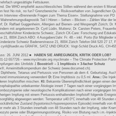
mehrfach ungesättigte Fettsäuren.
s Kind. Die WHO empfiehlt ausschliessliches Stillen während den ersten 6 Mona
n fest No risk, no fun? Grenzbereiche – Risikoverhalten von Jugendlichen Qua
 zum Interview «Brennende Fragen zum Thema Eisen». Stellungnahme von PD
Wahrnehmungsdiagnostik Teil I Hören – Sehen – Blicken – Zählen War der le
; Dr. Raffael Guggenheim, Allergien auf Bienen- und Wespengift Zürich; Dr. M
dern mit angeborenen Dr. Cyril Lüdin, Muttenz; Dr. Carsten Peters, Frauenfeld
 Geschäftsführer Kinderärzte Schweiz, Zürich CK-Care: Forschung und Eduk
 21, 8004 Zürich ABO: 4 Ausgaben/Jahr: Fr. 48.– inkl. Porto (für Mitglieder i
e Kinderärzte Schweiz Badenerstrasse 21, 8004 Zürich Telefon 044 520 27 17,
,
cyril@luedin.eu
GRAFIK, SATZ UND DRUCK: Vogt-Schild Druck AG, CH-4552 D
.
luss: 26. JUNI 2012 ■
HABEN SIE ANREGUNGEN, KRITIK ODER LOB?
01-12-557726 – www.myclimate.org myclimate – The Climate Protection Partn
impfungen des Umfelds 1
Boostrix® – 1 Impfdosis = 3-facher Schutz
rix®, Arneimittelkompendium der Schweiz (www.documed.ch).
Diphtherie, Tetanus und Pertussis von Personen ab dem 4. Geburtstag. Auch
 Grund immunisierung verwenden!
D:
Eine Impfdosis zu 0,5 ml.
Anw.:
Die Injekt
nderen Impfstoffen mischen.
KI:
Bekannte Überempfindlichkeit gegen einen der 
ephalopathie unbekannter Ätiologie innert 7 Tagen nach einer vorgängigen I
rombozytopenie oder neurologische Komplikationen nach einer vorgängigen Im
erigen Impfung mit einem Pertussis-enthaltenden Impfstoff folgende Ereigniss
 sorgfältig abgewogen werden: Temperatur ≥40.0°C innerhalb von 48 Stunden
hockähnlicher Zustand (hypotonisch-hyporesponsive Episode) innerhalb von 4
er mehr als 3 Stunden innerhalb von 48 Stunden nach der Impfung, oder Kramp
bozyto penie oder Blutgerinnungsstörung, Risiko von Blutung nach i.m.-Inj