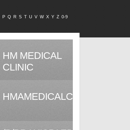
P
Q
R
S
T
U
V
W
X
Y
Z
0-9
HM MEDICAL
CLINIC
HMAMEDICALCLINIC.COM