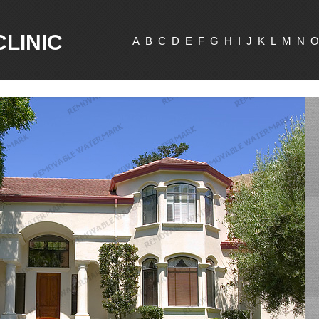
CLINIC
A
B
C
D
E
F
G
H
I
J
K
L
M
N
O