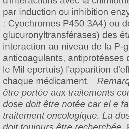
d'interactions avec la chimiot
par induction ou inhibition en
: Cyochromes P450 3A4) ou de l
glucuronyltransférases) des ét
interaction au niveau de la P-g
anticoagulants, antiprotéases 
le Mil epertuis) l'apparition d'
chaque médicament.
Remarqu
être portée aux traitements co
dose doit être notée car el e fa
traitement oncologique. La dos
doit
toujours être recherchée.