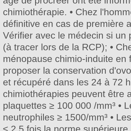
âge de procréer ont été inform
chimiothérapie. • Chez l'homm
définitive en cas de première 
Vérifier avec le médecin si u
(à tracer lors de la RCP); • C
ménopause chimio-induite en f
proposer la conservation d'ovoc
et récupéré dans les 24 à 72 h
chimiothérapies peuvent être a
plaquettes ≥ 100 000 /mm³ • L
neutrophiles ≥ 1500/mm³ • Le
≤ 2,5 fois la norme supérieure