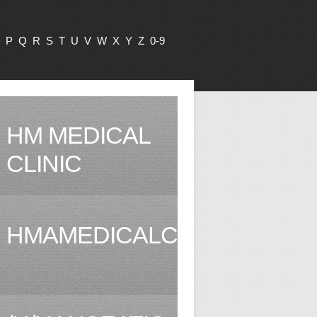
P
Q
R
S
T
U
V
W
X
Y
Z
0-9
HM MEDICAL
CLINIC
HMAMEDICALCLINIC.COM