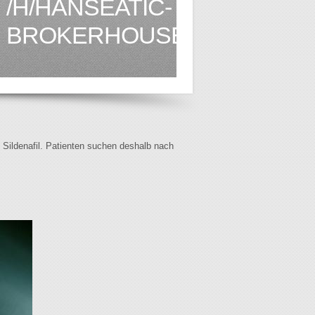
/H/HANSEATIC-
BROKERHOUSE.DE1.HTML
f Sildenafil. Patienten suchen deshalb nach