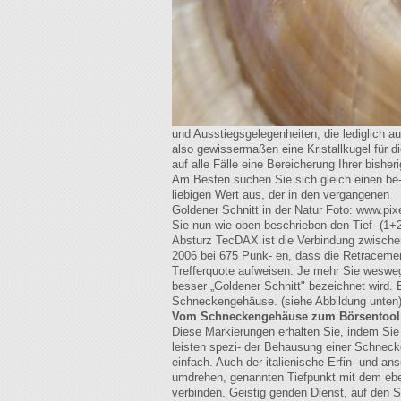
und Ausstiegsgelegenheiten, die lediglich 
also gewissermaßen eine Kristallkugel für di
auf alle Fälle eine Bereicherung Ihrer bishe
Am Besten suchen Sie sich gleich einen be
liebigen Wert aus, der in den vergangenen
Goldener Schnitt in der Natur Foto: www.pi
Sie nun wie oben beschrieben den Tief- (1
Absturz TecDAX ist die Verbindung zwischen
2006 bei 675 Punk- en, dass die Retracemen
Trefferquote aufweisen. Je mehr Sie weswe
besser „Goldener Schnitt" bezeichnet wird. 
Schneckengehäuse. (siehe Abbildung unten):
Vom Schneckengehäuse zum Börsentool
Diese Markierungen erhalten Sie, indem Si
leisten spezi- der Behausung einer Schnecke 
einfach. Auch der italienische Erfin- und 
umdrehen, genannten Tiefpunkt mit dem eben
verbinden. Geistig genden Dienst, auf den S