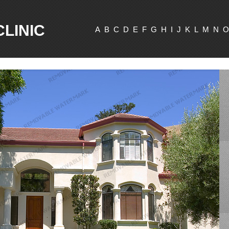
CLINIC
A
B
C
D
E
F
G
H
I
J
K
L
M
N
O