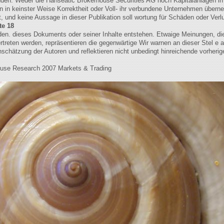
inden. Weder die Hanseatic Brokerhouse Securities AG noch Kapitalanlagen in
ren in keinster Weise Korrektheit oder Voll- ihr verbundene Unternehmen übern
, und keine Aussage in dieser Publikation soll wortung für Schäden oder Verl
te 18
rden. dieses Dokuments oder seiner Inhalte entstehen. Etwaige Meinungen, die
rtreten werden, repräsentieren die gegenwärtige Wir warnen an dieser Stel e 
nschätzung der Autoren und reflektieren nicht unbedingt hinreichende vorherig
ouse Research 2007 Markets & Trading