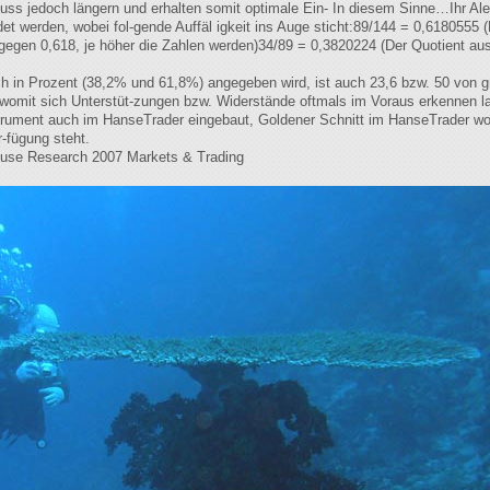
 muss jedoch längern und erhalten somit optimale Ein- In diesem Sinne…Ihr Al
t werden, wobei fol-gende Auffäl igkeit ins Auge sticht:89/144 = 0,6180555 (
gegen 0,618, je höher die Zahlen werden)34/89 = 0,3820224 (Der Quotient aus
h in Prozent (38,2% und 61,8%) angegeben wird, ist auch 23,6 bzw. 50 von 
womit sich Unterstüt-zungen bzw. Widerstände oftmals im Voraus erkennen la
strument auch im HanseTrader eingebaut, Goldener Schnitt im HanseTrader womi
r-fügung steht.
ouse Research 2007 Markets & Trading