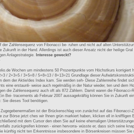
auf der Zahlensequenz von Fibonacci be- ruhen und nicht auf alten Unterstüt
e Zukunft in der Hand. Allerdings ist auch dieser Ansatz nicht der heilige Gr
rigen Anlagestrategie.
Interesse geweckt?
-
xelio.de Wochen um mindestens 50 Prozentpunkte vom Höchstkurs korrigiert 
+2=3 / 2+3=5 / 3+5=8 / 5+8=13 / 8+13=21 Grundlage dieser Aufwärtskonstruk
 dem der Aktie/des Index kam. Sie werden seh- Diese Zahlenreihe findet sic
ts eine erstaunli- weise auch regelmäßig in der Natur wieder, ten und dem H
gen die Zahlensequenz auch oft als 872 Zählern. Damit waren die Fibonacci-
Ein Bei- tracements ab Februar 2007 aussagekräftig können Sie in Zukunft ein
 Sie dieses Tool benötigen.
e Zugegebenermaßen ist der Brückenschlag von zunächst auf das Fibonacci-Z
zur Börse jetzt ches wir Ihnen grün markiert haben, klicken ell in kniffligen
anschließend mit dem Cursor den oben Sie auf keine ehemaligen Unterstützung
falls zurückgreifen können - einen hervorra- wüsste er, dass sich seine kn
ie künftig nicht ten Erkenntnisse insbesondere in Börsenkreisen müssen Sie n