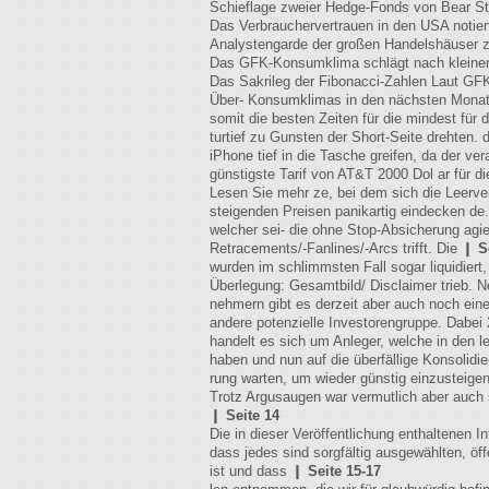
Schieflage zweier Hedge-Fonds von Bear St
Das Verbrauchervertrauen in den USA notiert
Analystengarde der großen Handelshäuser ze
Das GFK-Konsumklima schlägt nach kleiner S
Das Sakrileg der Fibonacci-Zahlen Laut GFK
Über- Konsumklimas in den nächsten Monaten 
somit die besten Zeiten für die mindest für
turtief zu Gunsten der Short-Seite drehten
iPhone tief in die Tasche greifen, da der ve
günstigste Tarif von AT&T 2000 Dol ar für di
Lesen Sie mehr ze, bei dem sich die Leerve
steigenden Preisen panikartig eindecken de
welcher sei- die ohne Stop-Absicherung agie
Retracements/-Fanlines/-Arcs trifft. Die ❙
S
wurden im schlimmsten Fall sogar liquidier
Überlegung: Gesamtbild/ Disclaimer trieb. 
nehmern gibt es derzeit aber auch noch eine
andere potenzielle Investorengruppe. Dabe
handelt es sich um Anleger, welche in den
haben und nun auf die überfällige Konsolidie
rung warten, um wieder günstig einzusteigen
Trotz Argusaugen war vermutlich aber auch
❙
Seite 14
Die in dieser Veröffentlichung enthaltenen 
dass jedes sind sorgfältig ausgewählten, öf
ist und dass ❙
Seite 15-17