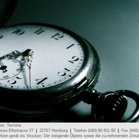
ws. Termine.
osse Elbstrasse 27 ❙ 22767 Hamburg ❙ Telefon (040) 80 811 80 ❙ Fax (040)
kten gerät ins Stocken: Der steigende Ölpreis sowie die zu-nehmenden Zinsä