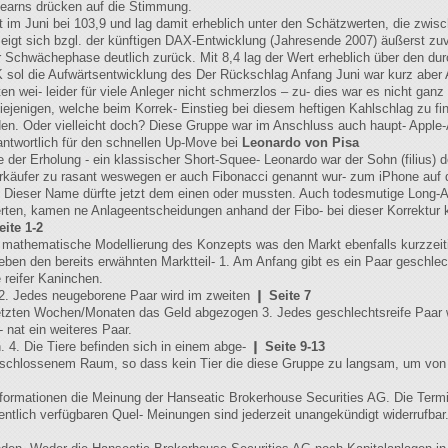
earns drücken auf die Stimmung.
 im Juni bei 103,9 und lag damit erheblich unter den Schätzwerten, die zwis
igt sich bzgl. der künftigen DAX-Entwicklung (Jahresende 2007) äußerst zuve
chwächephase deutlich zurück. Mit 8,4 lag der Wert erheblich über den durch
 sol die Aufwärtsentwicklung des Der Rückschlag Anfang Juni war kurz aber 
wei- leider für viele Anleger nicht schmerzlos – zu- dies war es nicht ganz 
 diejenigen, welche beim Korrek- Einstieg bei diesem heftigen Kahlschlag zu 
. den. Oder vielleicht doch? Diese Gruppe war im Anschluss auch haupt- Appl
rantwortlich für den schnellen Up-Move bei
Leonardo von Pisa
e der Erholung - ein klassischer Short-Squee- Leonardo war der Sohn (filius) 
rkäufer zu rasant weswegen er auch Fibonacci genannt wur- zum iPhone auf 
. Dieser Name dürfte jetzt dem einen oder mussten. Auch todesmutige Long-An
rten, kamen ne Anlageentscheidungen anhand der Fibo- bei dieser Korrektur k
eite 1-2
t, mathematische Modellierung des Konzepts was den Markt ebenfalls kurzzeit
Neben den bereits erwähnten Marktteil- 1. Am Anfang gibt es ein Paar geschle
 reifer Kaninchen.
i 2. Jedes neugeborene Paar wird im zweiten ❙
Seite 7
 letzten Wochen/Monaten das Geld abgezogen 3. Jedes geschlechtsreife Paar 
- nat ein weiteres Paar.
. 4. Die Tiere befinden sich in einem abge- ❙
Seite 9-13
 schlossenem Raum, so dass kein Tier die diese Gruppe zu langsam, um von
Informationen die Meinung der Hanseatic Brokerhouse Securities AG. Die Termi
fentlich verfügbaren Quel- Meinungen sind jederzeit unangekündigt widerrufb