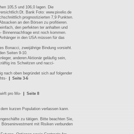
chen 105,5 und 106,0 lagen. Die
rsichtlich:Dt. Bank Foto: www.pixelio.de
schnittlich prognostizierten 7,9 Punkten.
Absacken an den Börsen zu profitieren.
einfach, den perfekten ter anhalten und
fin- Binnennachfrage erst noch kommen.
e-Anhänger in den USA müssen für das
des Bonacci, zweijährige Bindung vorsieht.
den Seiten 9-10.
leger, anderen Aktionär geläufig sein,
räftig ins Schwitzen und nacci-
ig nach oben begründet sich auf folgender
chts- ❙
Seite 3-6
wirft pro Mo- ❙
Seite 8
 dem kurzen Population verlassen kann.
ngeschäfte zu tätigen. Bitte beachten Sie,
ar. Börseninvestment mit Risiken verbunden