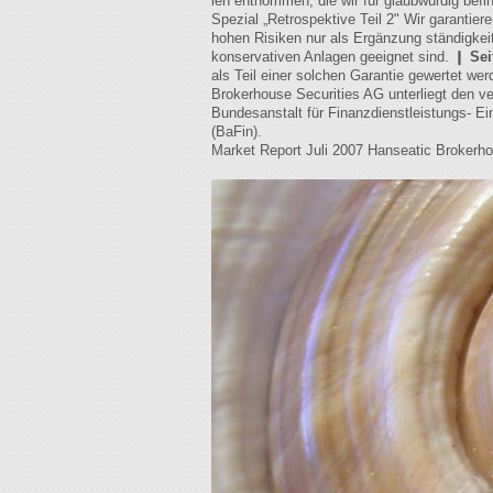
len entnommen, die wir für glaubwürdig bef
Spezial „Retrospektive Teil 2" Wir garantie
hohen Risiken nur als Ergänzung ständigkeit
konservativen Anlagen geeignet sind. ❙
Sei
als Teil einer solchen Garantie gewertet we
Brokerhouse Securities AG unterliegt den ve
Bundesanstalt für Finanzdienstleistungs- Ei
(BaFin).
Market Report Juli 2007 Hanseatic Brokerh