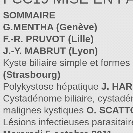
SOMMAIRE
G.MENTHA (Genève)
F.-R. PRUVOT (Lille)
J.-Y. MABRUT (Lyon)
Kyste biliaire simple et forme
(Strasbourg)
Polykystose hépatique
J. HAR
Cystadénome biliaire, cystadé
malignes kystiques
O. SCATTO
Lésions infectieuses parasitai