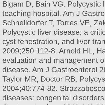
Bigam D, Bain VG. Polycystic l
teaching hospital. Am J Gastr
Schnelldorfer T, Torres VE, Z
Polycystic liver disease: a crit
cyst fenestration, and liver tr
2009;250:112-8. Arnold HL, H
evaluation and management of p
disease. Am J Gastroenterol 
Taylor MR, Doctor RB. Polycyst
2004;40:774-82. Strazzabosco 
diseases: congenital disorders