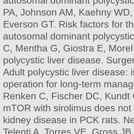
autosomal dominant polycysti
PA, Johnson AM, Kaehny WD, 
Everson GT. Risk factors for t
autosomal dominant polycystic
C, Mentha G, Giostra E, Morel 
polycystic liver disease. Surger
Adult polycystic liver disease:
operation for long-term mana
Renken C, Fischer DC, Kundt G,
mTOR with sirolimus does not a
kidney disease in PCK rats. Ne
Telenti A, Torres VE, Gross JB