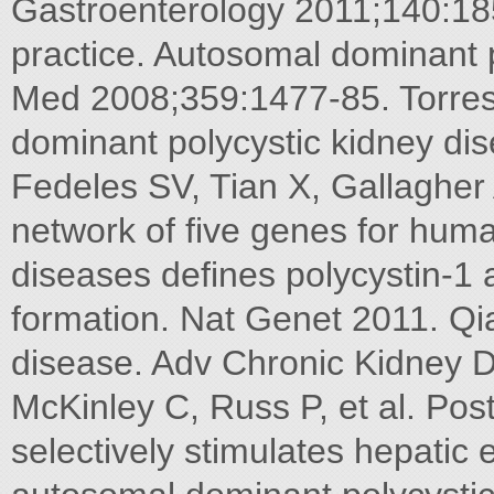
Gastroenterology 2011;140:185
practice. Autosomal dominant p
Med 2008;359:1477-85. Torres
dominant polycystic kidney di
Fedeles SV, Tian X, Gallagher A
network of five genes for huma
diseases defines polycystin-1 a
formation. Nat Genet 2011. Qian
disease. Adv Chronic Kidney D
McKinley C, Russ P, et al. Po
selectively stimulates hepatic