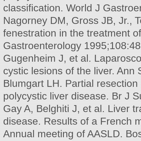
classification. World J Gastro
Nagorney DM, Gross JB, Jr., To
fenestration in the treatment o
Gastroenterology 1995;108:48
Gugenheim J, et al. Laparosc
cystic lesions of the liver. A
Blumgart LH. Partial resection 
polycystic liver disease. Br J
Gay A, Belghiti J, et al. Liver t
disease. Results of a French mu
Annual meeting of AASLD. Bos