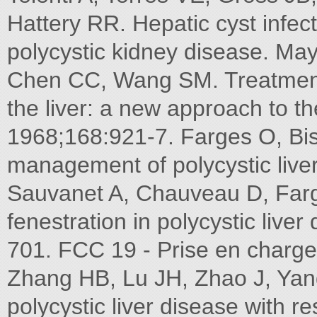
Hattery RR. Hepatic cyst infec
polycystic kidney disease. May
Chen CC, Wang SM. Treatment o
the liver: a new approach to th
1968;168:921-7. Farges O, Bis
management of polycystic live
Sauvanet A, Chauveau D, Farge
fenestration in polycystic live
701. FCC 19 - Prise en charge 
Zhang HB, Lu JH, Zhao J, Yan
polycystic liver disease with r