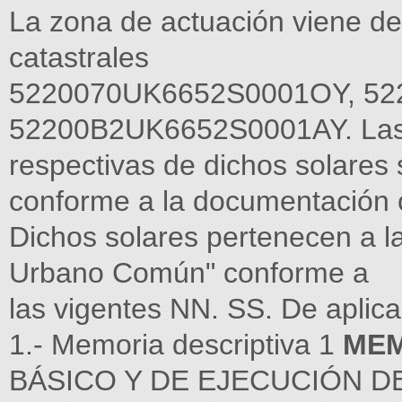
La zona de actuación viene def
catastrales
5220070UK6652S0001OY, 52
52200B2UK6652S0001AY. Las 
respectivas de dichos solares
conforme a la documentación c
Dichos solares pertenecen a l
Urbano Común" conforme a
las vigentes NN. SS. De aplica
1.- Memoria descriptiva 1
MEM
BÁSICO Y DE EJECUCIÓN D