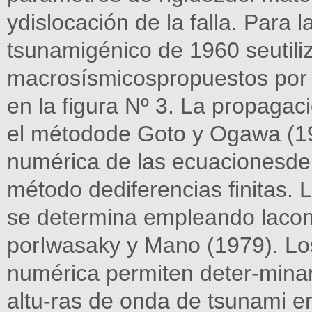
ydislocación de la falla. Para
tsunamigénico de 1960 seutili
macrosísmicospropuestos por 
en la figura Nº 3. La propagac
el métodode Goto y Ogawa (199
numérica de las ecuacionesde 
método dediferencias finitas. 
se determina empleando lacond
porIwasaky y Mano (1979). Lo
numérica permiten deter-minar:
altu-ras de onda de tsunami en