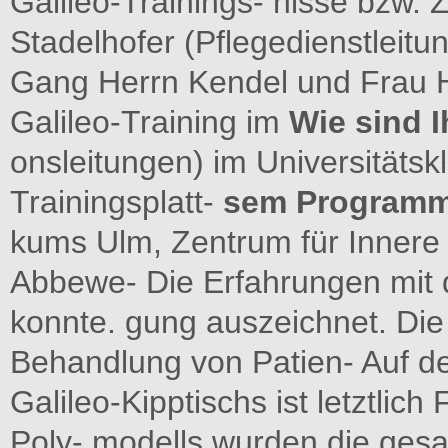
Galileo-Trainings- nisse bzw. Z
Stadelhofer (Pflegedienstleitu
Gang Herrn Kendel und Frau Hä
Galileo-Training im
Wie sind I
onsleitungen) im Universitätsk
Trainingsplatt-
sem Program
kums Ulm, Zentrum für Innere 
Abbewe- Die Erfahrungen mit d
konnte. gung auszeichnet. Di
Behandlung von Patien- Auf de
Galileo-Kipptischs ist letztlic
Poly- modells wurden die ges