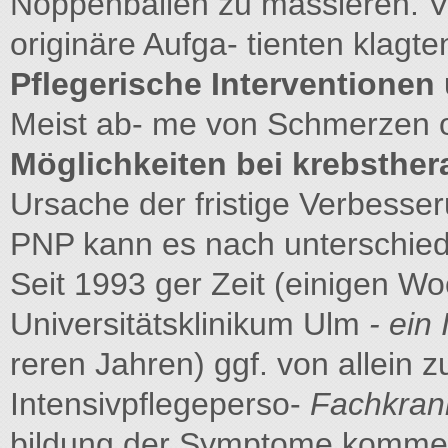
Noppenbällen zu massieren. Vie
originäre Aufga- tienten klagt
Pflegerische Interventione
Meist ab- me von Schmerzen o
Möglichkeiten bei krebsthe
Ursache der fristige Verbesse
PNP kann es nach unterschiedli
Seit 1993 ger Zeit (einigen W
Universitätsklinikum Ulm
- ein
reren Jahren) ggf. von allein
Intensivpflegeperso-
Fachkran
bildung der Symptome kommen.