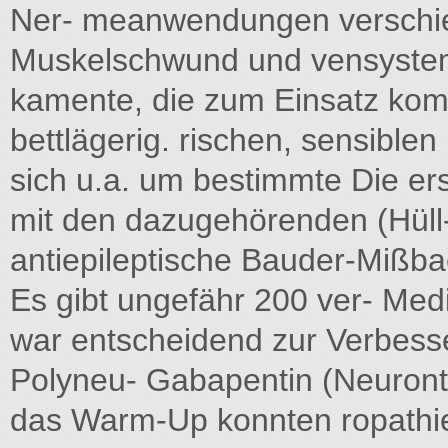
Ner- meanwendungen verschie
Muskelschwund und vensystems
kamente, die zum Einsatz k
bettlägerig. rischen, sensible
sich u.a. um bestimmte Die er
mit den dazugehörenden (Hüll-
antiepileptische Bauder-Mißba
Es gibt ungefähr 200 ver- Med
war entscheidend zur Verbesse
Polyneu- Gabapentin (Neuronti
das Warm-Up konnten ropathie