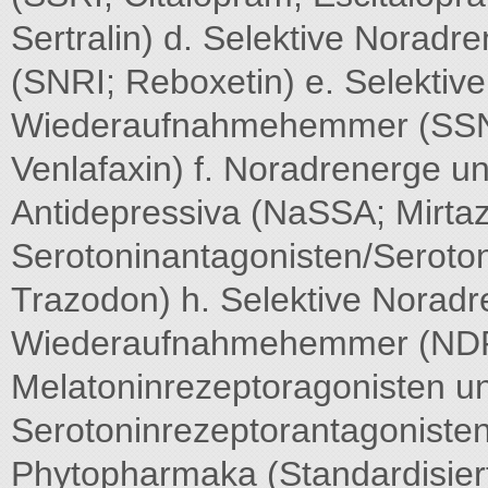
Sertralin) d. Selektive Nora
(SNRI; Reboxetin) e. Selektiv
Wiederaufnahmehemmer (SSNRI
Venlafaxin) f. Noradrenerge u
Antidepressiva (NaSSA; Mirtaz
Serotoninantagonisten/Serot
Trazodon) h. Selektive Norad
Wiederaufnahmehemmer (NDRI;
Melatoninrezeptoragonisten un
Serotoninrezeptorantagonisten
Phytopharmaka (Standardisier