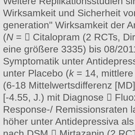
Weitere Replikationsstudien si
Wirksamkeit und Sicherheit vo
generation" Wirksamkeit der A
(
N
=  Citalopram (2 RCTs, Dir
eine größere 3335) bis 08/201
Symptomatik unter Antidepress
unter Placebo (
k
= 14, mittlere
(6-18 Mittelwertsdifferenz [MD
[-4.55, J.) mit Diagnose  Fluo
Response-/ Remissionsraten la
höher unter Antidepressiva als
nach DSM  Mirtazapin (2 RC