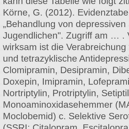
kann diese Tabelle wie folgt zi
Körne, G. (2012). Evidenztabel
„Behandlung von depressiven 
Jugendlichen". Zugriff am … .
wirksam ist die Verabreichung 
und tetrazyklische Antidepress
Clomipramin, Desipramin, Dibe
Doxepin, Imipramin, Lofeprami
Nortriptylin, Protriptylin, Setipt
Monoaminoxidasehemmer (MAOI
Moclobemid) c. Selektive Se
(SSRI; Citalopram, Escitalopra