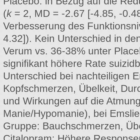
Placebo: in Bezug auf die Re
(
k
= 2, MD = -2.67 [-4.85, -0.4
Verbesserung des Funktionsni
4.32]). Kein Unterschied in d
Verum vs. 36-38% unter Placeb
signifikant höhere Rate suizid
Unterschied bei nachteiligen 
Kopfschmerzen, Übelkeit, Durc
und Wirkungen auf die Atmung (
Manie/Hypomanie), bei Emslie 
Gruppe: Bauchschmerzen, Übel
Citalopram: Höhere Responsera