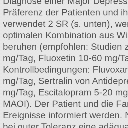
Diagnose einer Major Depress
Präferenz der Patienten und ih
verwendet 2 SR (s. unten), wer
optimalen Kombination aus Wi
beruhen (empfohlen: Studien z
mg/Tag, Fluoxetin 10-60 mg/T
Kontrollbedingungen: Fluvoxa
mg/Tag, Sertralin von Antidepr
mg/Tag, Escitalopram 5-20 mg/
MAOI). Der Patient und die Fam
Ereignisse informiert werden.
bei guter Toleranz eine adäqu