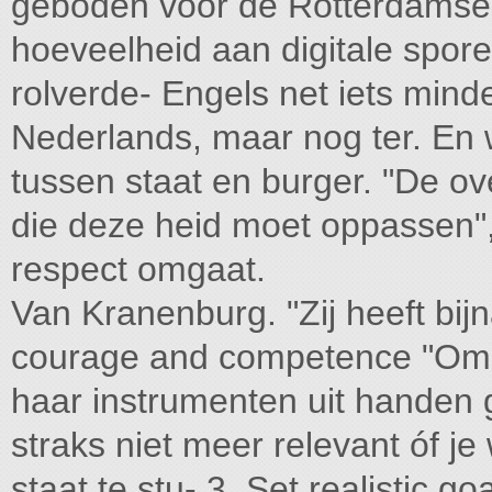
geboden voor de Rotterdamse
hoeveelheid aan digitale spor
rolverde- Engels net iets mind
Nederlands, maar nog ter. En 
tussen staat en burger. "De 
die deze heid moet oppassen"
respect omgaat.
Van Kranenburg. "Zij heeft bijna
courage and competence "Omd
haar instrumenten uit handen 
straks niet meer relevant óf je
staat te stu- 3. Set realistic g