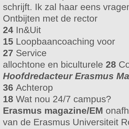
schrijft. Ik zal haar eens vra
Ontbijten met de rector
24
In&Uit
15
Loopbaancoaching voor
27
Service
allochtone en biculturele
28
Co
Hoofdredacteur Erasmus Ma
36
Achterop
18
Wat nou 24/7 campus?
Erasmus magazine/EM
onafha
van de Erasmus Universiteit 