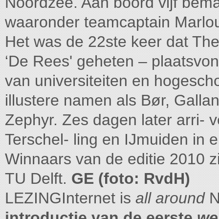
Noordzee. Aan boord vijf bem
waaronder teamcaptain Marlo
Het was de 22ste keer dat The 
‘De Rees' geheten – plaatsvond
van universiteiten en hogesch
illustere namen als Bør, Galla
Zephyr. Zes dagen later arri- 
Terschel- ling en IJmuiden in
Winnaars van de editie 2010 zi
TU Delft.
GE (foto: RvdH)
LEZINGInternet is
all around
Ni
introductie van de eerste
we