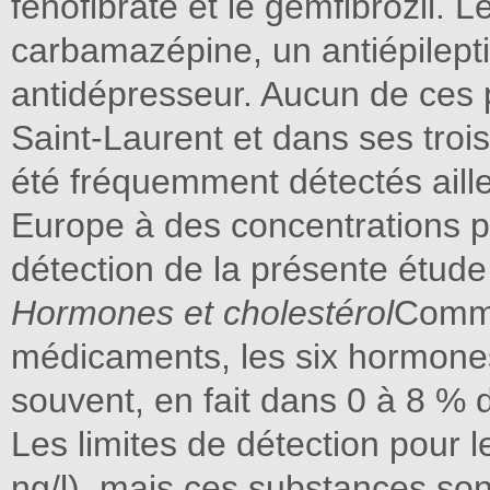
fénofibrate et le gemfibrozil. 
carbamazépine, un antiépileptiq
antidépresseur. Aucun de ces p
Saint-Laurent et dans ses trois t
été fréquemment détectés aill
Europe à des concentrations pl
détection de la présente étude 
Hormones et cholestérol
Comme 
médicaments, les six hormones
souvent, en fait dans 0 à 8 % 
Les limites de détection pour 
ng/l), mais ces substances son