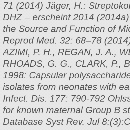
71 (2014)
Jäger, H.: Streptoko
DHZ – erscheint 2014 (2014a
the Source and Function of Mic
Reprod Med. 32: 68–78 (2014
AZIMI, P. H., REGAN, J. A., W
RHOADS, G. G., CLARK, P., B
1998: Capsular polysaccharide
isolates from neonates with ear
Infect. Dis. 177: 790-792
Ohlss
for known maternal Group B st
Database Syst Rev. Jul 8;(3)