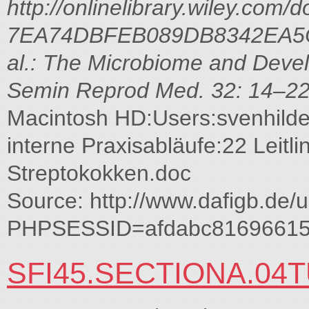
http://onlinelibrary.wiley.c
7EA74DBFEB089DB8342EA5C1
al.: The Microbiome and Devel
Semin Reprod Med. 32: 14–2
Macintosh HD:Users:svenhild
interne Praxisabläufe:22 Leitl
Streptokokken.doc
Source: http://www.dafigb.de/
PHPSESSID=afdabc81696615
SFI45.SECTIONA.04