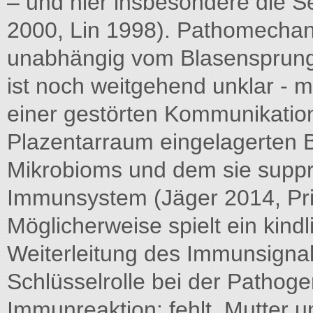
– und hier insbesondere die Se
2000, Lin 1998). Pathomechani
unabhängig vom Blasensprun
ist noch weitgehend unklar - 
einer gestörten Kommunikation
Plazentarraum eingelagerten 
Mikrobioms und dem sie suppr
Immunsystem (Jäger 2014, Pr
Möglicherweise spielt ein kind
Weiterleitung des Immunsignal
Schlüsselrolle bei der Pathog
Immunreaktion: fehlt. Mutter 