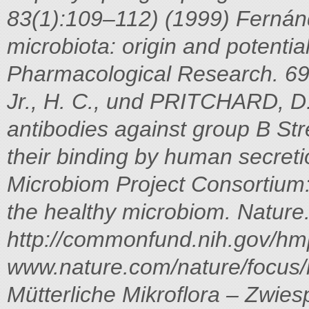
83(1):109–112) (1999)
Fernánd
microbiota: origin and potentia
Pharmacological Research. 69
Jr., H. C., und PRITCHARD, D. 
antibodies against group B Stre
their binding by human secret
Microbiom Project Consortium: 
the healthy microbiom. Nature
http://commonfund.nih.gov/hm
www.nature.com/nature/focus
Mütterliche Mikroflora – Zwies