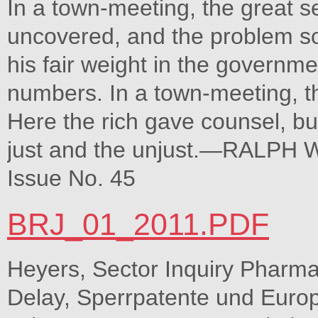
In a town-meeting, the great se
uncovered, and the problem sol
his fair weight in the governme
numbers. In a town-meeting, th
Here the rich gave counsel, bu
just and the unjust.—RALPH 
Issue No. 45
BRJ_01_2011.PDF
Heyers, Sector Inquiry Pharma
Delay, Sperrpatente und Europä