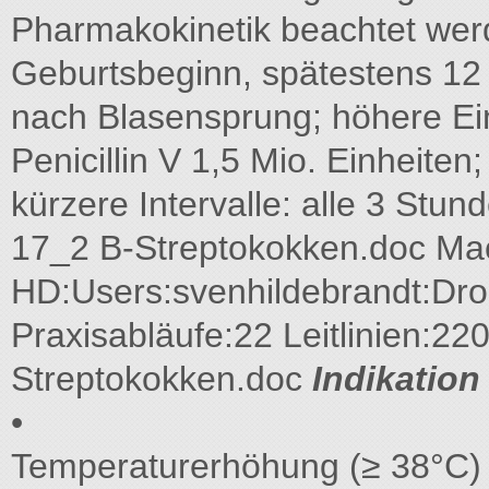
Pharmakokinetik beachtet werd
Geburtsbeginn, spätestens 12
nach Blasensprung; höhere Einze
Penicillin V 1,5 Mio. Einheiten;
kürzere Intervalle: alle 3 Stun
17_2 B-Streptokokken.doc Ma
HD:Users:svenhildebrandt:Dr
Praxisabläufe:22 Leitlinien:22
Streptokokken.doc
Indikation
•
Temperaturerhöhung (≥ 38°C) m