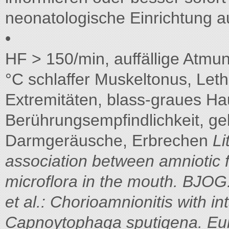
neonatologische Einrichtung a
•
HF > 150/min, auffällige Atmu
°C schlaffer Muskeltonus, Leth
Extremitäten, blass-graues Hau
Berührungsempfindlichkeit, g
Darmgeräusche, Erbrechen
Li
association between amniotic f
microflora in the mouth. BJO
et al.: Chorioamnionitis with 
Capnoytophaga sputigena. Eur