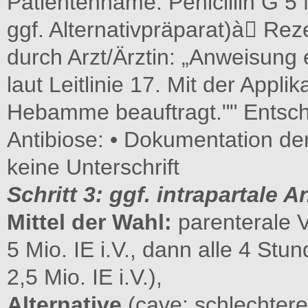
Patientenname: Penicillin G 5 M
ggf. Alternativpräparat)à Re
durch Arzt/Ärztin: „Anweisung 
laut Leitlinie 17. Mit der Appli
Hebamme beauftragt."" Entsch
Antibiose: • Dokumentation de
keine Unterschrift
Schritt 3: ggf. intrapartale A
Mittel der Wahl:
parenterale Ve
5 Mio. IE i.V., dann alle 4 Stu
2,5 Mio. IE i.V.),
Alternative
(cave: schlechter