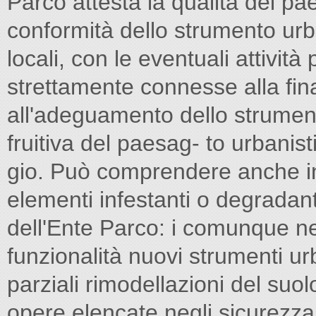
Parco attesta la qualità dei pae
conformità dello strumento urb
locali, con le eventuali attivit
strettamente connesse alla fi
all'adeguamento dello strumen-
fruitiva del paesag- to urbanis
gio. Può comprendere anche int
elementi infestanti o degradant
dell'Ente Parco: i comunque nec
funzionalità nuovi strumenti urb
parziali rimodellazioni del suolo 
opere elencate negli sicurezza 