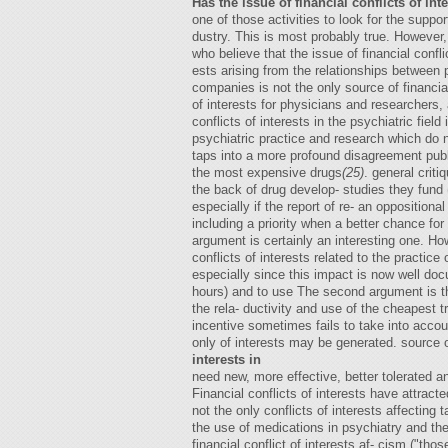
Has the issue of financial conflicts of int
one of those activities to look for the suppor
dustry. This is most probably true. However
who believe that the issue of financial confli
ests arising from the relationships between
companies is not the only source of financial 
of interests for physicians and researchers, a
conflicts of interests in the psychiatric fiel
psychiatric practice and research which do n
taps into a more profound disagreement publi
the most expensive drugs
(25)
. general crit
the back of drug develop- studies they fun
especially if the report of re- an opposition
including a priority when a better chance fo
argument is certainly an interesting one. Ho
conflicts of interests related to the practice
especially since this impact is now well doc
hours) and to use The second argument is tha
the rela- ductivity and use of the cheapest 
incentive sometimes fails to take into accoun
only of interests may be generated. source o
interests in
need new, more effective, better tolerated an
Financial conflicts of interests have attrac
not the only conflicts of interests affecting 
the use of medications in psychiatry and the
financial conflict of interests af- cism ("th