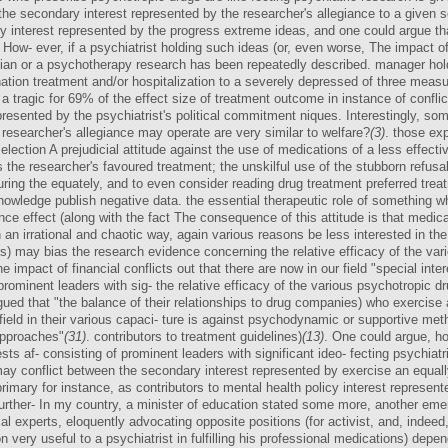
the secondary interest represented by the researcher's allegiance to a given 
ry interest represented by the progress extreme ideas, and one could argue th
 How- ever, if a psychiatrist holding such ideas (or, even worse, The impact of
ician or a psychotherapy research has been repeatedly described. manager hol
ation treatment and/or hospitalization to a severely depressed of three measu
s a tragic for 69% of the effect size of treatment outcome in instance of confl
resented by the psychiatrist's political commitment niques. Interestingly, 
s researcher's allegiance may operate are very similar to welfare?
(3)
. those exp
selection A prejudicial attitude against the use of medications of a less effecti
 the researcher's favoured treatment; the unskilful use of the stubborn refusa
ing the equately, and to even consider reading drug treatment preferred treatm
owledge publish negative data. the essential therapeutic role of something wh
iance effect (along with the fact The consequence of this attitude is that medi
n irrational and chaotic way, again various reasons be less interested in the s
ues) may bias the research evidence concerning the relative efficacy of the va
he impact of financial conflicts out that there are now in our field "special int
ominent leaders with sig- the relative efficacy of the various psychotropic drug
rgued that "the balance of their relationships to drug companies) who exercise 
field in their various capaci- ture is against psychodynamic or supportive metho
 approaches"
(31)
. contributors to treatment guidelines)
(13)
. One could argue, ho
sts af- consisting of prominent leaders with significant ideo- fecting psychiatr
may conflict between the secondary interest represented by exercise an equally
rimary for instance, as contributors to mental health policy interest represent
rther- In my country, a minister of education stated some more, another emerg
cal experts, eloquently advocating opposite positions (for activist, and, indeed,
n very useful to a psychiatrist in fulfilling his professional medications) depe