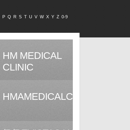
P
Q
R
S
T
U
V
W
X
Y
Z
0-9
HM MEDICAL
CLINIC
HMAMEDICALCLINIC.COM