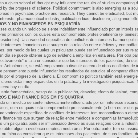
 to a given school of thought may influence the results of studies comparing 
ed by the progress of science. Political commitment is also emerging as a sour
espread in psychiatric practice and research. They cannot be eradicated, but 
 interests, pharmaceutical industry, publication bias, disclosure, allegiance ef
OS Y NO FINANCIEROS EN PSIQUIATRÍA
reses cuando un médico se siente indebidamente influenciado por un interés se
eres primarios con los cuales está comprometido profesionalmente (el bienesta
residentes). Una variedad específica de conflictos de intereses ha monopoliza
 de intereses financieros que surgen de la relación entre médicos y compañía
es, por medio de las cuales un psiquiatra puede ser influenciado por sus relac
en día se puede obtener algo de evidencia empírica en esta área. Por otra par
ctivamente" o falla en considerar que los intereses de los pacientes, de sus 
er. Actualmente, se está empezando a discutir acerca de otros conflictos de i
de pensamiento puede influenciar los resultados de estudios al comparar dife
ado por el progreso de la ciencia. El compromiso político también está emergi
ancieros están muy esparcidos en la práctica y la investigación psiquiátricas
serva hoy en día.
dustria farmacéutica, sesgo de la publicación, desvelar, efecto de lealtad, com
OS E NÃO FINANCEIROS EM PSIQUIATRIA
ando um médico se sente indevidamente influenciado por um interesse secundár
rios, com os quais está comprometido profissionalmente (o bem-estar dos pa
a variedade específica de conflitos de interesses tem monopolizado a atençã
ses financeiros que surgem da relação entre médicos e companhias farmacêutic
is um psiquiatra pode ser influenciado devido às suas relações com a indústr
e obter alguma evidência empírica nesta área. Por outra parte, tem-se assin
 ou falha ao considerar que os interesses dos pacientes, de suas famílias, d