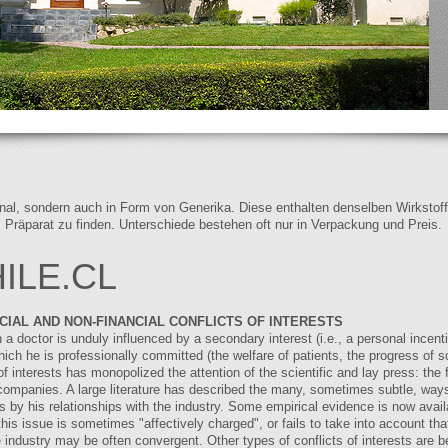
iginal, sondern auch in Form von Generika. Diese enthalten denselben Wirkstof
s Präparat zu finden. Unterschiede bestehen oft nur in Verpackung und Preis.
ILE.CL
CIAL AND NON-FINANCIAL CONFLICTS OF INTERESTS
n a doctor is unduly influenced by a secondary interest (i.e., a personal incenti
hich he is professionally committed (the welfare of patients, the progress of s
of interests has monopolized the attention of the scientific and lay press: the f
companies. A large literature has described the many, sometimes subtle, ways
ies by his relationships with the industry. Some empirical evidence is now avail
his issue is sometimes "affectively charged", or fails to take into account that
 industry may be often convergent. Other types of conflicts of interests are 