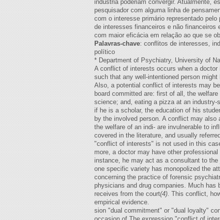
indústria poderiam convergir. Atualmente, e
pesquisador com alguma linha de pensamento 
com o interesse primário representado pelo
de interesses financeiros e não financeiros
com maior eficácia em relação ao que se ob
Palavras-chave
: conflitos de interesses, i
político
* Department of Psychiatry, University of Na
A conflict of interests occurs when a doctor 
such that any well-intentioned person might 
Also, a potential conflict of interests may b
board committed are: first of all, the welfar
science; and, eating a pizza at an industry
if he is a scholar, the education of his stud
by the involved person. A conflict may also 
the welfare of an indi- are invulnerable to i
covered in the literature, and usually referr
"conflict of interests" is not used in this ca
more, a doctor may have other professional ro
instance, he may act as a consultant to the 
one specific variety has monopolized the atte
concerning the practice of forensic psychiatr
physicians and drug companies. Much has bee
receives from the court
(4)
. This conflict, ho
empirical evidence.
sion "dual commitment" or "dual loyalty" co
occasion of The expression "conflict of int