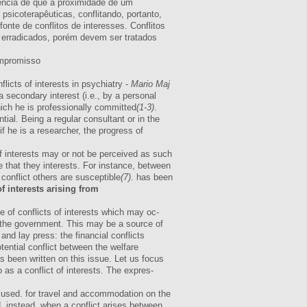
idência de que a proximidade de um
sicoterapêuticas, conflitando, portanto,
nte de conflitos de interesses. Conflitos
r erradicados, porém devem ser tratados
compromisso
licts of interests in psychiatry -
Mario Maj
a secondary interest (i.e., by a personal
hich he is professionally committed
(1-3)
.
tial. Being a regular consultant or in the
if he is a researcher, the progress of
t of interests may or not be perceived as such
e that they interests. For instance, between
 conflict others are susceptible
(7)
. has been
of interests arising from
se of conflicts of interests which may oc-
o the government. This may be a source of
and lay press: the financial conflicts
tential conflict between the welfare
 been written on this issue. Let us focus
 as a conflict of interests. The expres-
y used. for travel and accommodation on the
, instead, when a conflict arises between