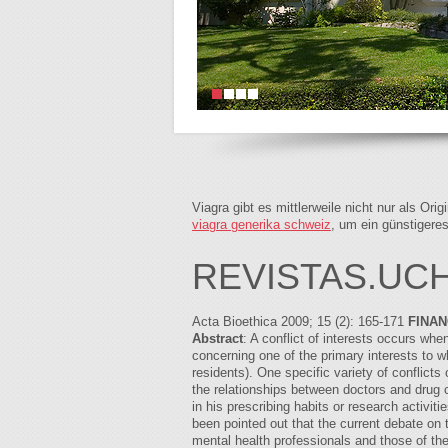
Viagra gibt es mittlerweile nicht nur als Or
viagra generika schweiz
, um ein günstigere
REVISTAS.UCH
Acta Bioethica 2009; 15 (2): 165-171
FINAN
Abstract
: A conflict of interests occurs whe
concerning one of the primary interests to w
residents). One specific variety of conflicts 
the relationships between doctors and drug 
in his prescribing habits or research activit
been pointed out that the current debate on t
mental health professionals and those of the