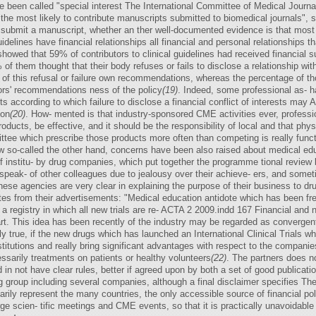
e been called "special interest The International Committee of Medical Journa
he most likely to contribute manuscripts submitted to biomedical journals", sta
s submit a manuscript, whether an ther well-documented evidence is that most au
guidelines have financial relationships all financial and personal relationship
showed that 59% of contributors to clinical guidelines had received financial s
of them thought that their body refuses or fails to disclose a relationship wi
 of this refusal or failure own recommendations, whereas the percentage of t
hors' recommendations ness of the policy
(19)
. Indeed, some professional as- 
s according to which failure to disclose a financial conflict of interests may 
ion
(20)
. How- mented is that industry-sponsored CME activities ever, professi
roducts, be effective, and it should be the responsibility of local and that phys
ittee which prescribe those products more often than competing is really func
now so-called the other hand, concerns have been also raised about medical 
 institu- by drug companies, which put together the programme tional review b
eak- of other colleagues due to jealousy over their achieve- ers, and somet
hese agencies are very clear in explaining the purpose of their business to
otes from their advertisements: "Medical education antidote which has been fre
a registry in which all new trials are re- ACTA 2 2009.indd 167 Financial and no
t. This idea has been recently of the industry may be regarded as convergen
ly true, if the new drugs which has launched an International Clinical Trials
titutions and really bring significant advantages with respect to the companies 
ssarily treatments on patients or healthy volunteers
(22)
. The partners does n
in not have clear rules, better if agreed upon by both a set of good publicatio
g group including several companies, although a final disclaimer specifies Th
arily represent the many countries, the only accessible source of financial p
large scien- tific meetings and CME events, so that it is practically unavoidab