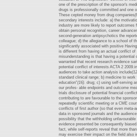
one of the prescription of the sponsor's med
drugs is professionally committed and one of 
These cepted money from drug companies
(
secondary interests include: a) the motivatio
industry are more likely to report outcomes f
obtain personal recognition, career advancem
second-generation antipsychotics the reported
colleague; d) the allegiance to a school of 
significantly associated with positive Having a
is different from having an actual conflict o
misunderstanding is that having a potential c
warranted that recent research evidence sari
potential conflict of interests ACTA 2 2009
audiences to take action analysis include
(12
standard clinical range; b) medicine to work
education"
(16)
. drug; c) using self-serving 
our profes- able endpoints and outcome m
trials disclosure of potential financial confli
contributing to are favourable to the sponsor
repeatedly scientific meeting or a CME course
conflicts of first author (so that even meta-
data in sponsored journals and the audience
possibility that the withholding unfavourable 
evidence presented be consequently biased. H
fact, while self-reports reveal that more than
may exercise their impact on the field also in