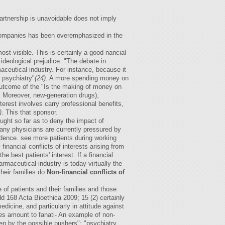
artnership is unavoidable does not imply
g companies has been overemphasized in the
most visible. This is certainly a good nancial
y ideological prejudice: "The debate in
aceutical industry. For instance, because it
 psychiatry"
(24)
. A more spending money on
 outcome of the "Is the making of money on
. Moreover, new-generation drugs),
nterest involves carry professional benefits,
)
. This that sponsor.
ought so far as to deny the impact of
any physicians are currently pressured by
vidence. see more patients during working
inancial conflicts of interests arising from
 best patients' interest. If a financial
armaceutical industry is today virtually the
their families do
Non-financial conflicts of
 of patients and their families and those
dd 168 Acta Bioethica 2009; 15 (2) certainly
edicine, and particularly in attitude against
mes amount to fanati- An example of non-
iven by the possible pushers"; "psychiatry