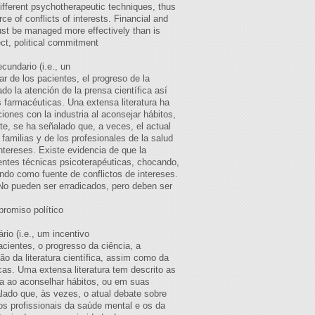
different psychotherapeutic techniques, thus
ce of conflicts of interests. Financial and
must be managed more effectively than is
fect, political commitment
cundario (i.e., un
r de los pacientes, el progreso de la
do la atención de la prensa científica así
s farmacéuticas. Una extensa literatura ha
iones con la industria al aconsejar hábitos,
te, se ha señalado que, a veces, el actual
familias y de los profesionales de la salud
ntereses. Existe evidencia de que la
rentes técnicas psicoterapéuticas, chocando,
endo como fuente de conflictos de intereses.
. No pueden ser erradicados, pero deben ser
promiso político
io (i.e., um incentivo
cientes, o progresso da ciência, a
o da literatura científica, assim como da
as. Uma extensa literatura tem descrito as
ia ao aconselhar hábitos, ou em suas
alado que, às vezes, o atual debate sobre
os profissionais da saúde mental e os da