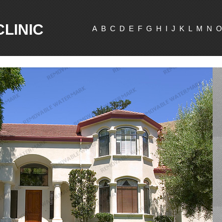
CLINIC
A
B
C
D
E
F
G
H
I
J
K
L
M
N
O