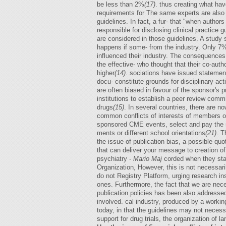
be less than 2%
(17)
. thus creating what hav
requirements for The same experts are also t
guidelines. In fact, a fur- that "when author
responsible for disclosing clinical practice 
are considered in those guidelines. A study 
happens if some- from the industry. Only 7% 
influenced their industry. The consequences
the effective- who thought that their co-aut
higher
(14)
. sociations have issued statement
docu- constitute grounds for disciplinary act
are often biased in favour of the sponsor's p
institutions to establish a peer review comm
drugs
(15)
. In several countries, there are 
common conflicts of interests of members of
sponsored CME events, select and pay the sp
ments or different school orientations
(21)
. T
the issue of publication bias, a possible qu
that can deliver your message to creation of 
psychiatry -
Mario Maj
corded when they star
Organization, However, this is not necessari
do not Registry Platform, urging research ins
ones. Furthermore, the fact that we are nece
publication policies has been also addressed 
involved. cal industry, produced by a workin
today, in that the guidelines may not necess
support for drug trials, the organization of 