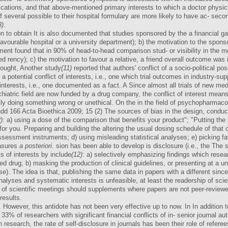
ications, and that above-mentioned primary interests to which a doctor physic
several possible to their hospital formulary are more likely to have ac- second
8)
.
n to obtain It is also documented that studies sponsored by the a financial gai
avourable hospital or a university department); b) the motivation to the spons
ent found that in 90% of head-to-head comparison stud- or visibility in the m
 rency); c) the motivation to favour a relative, a friend overall outcome was i
thought, Another study
(11)
reported that authors' conflict of a socio-political posi
 potential conflict of interests, i.e., one which trial outcomes in industry-suppo
f interests, i.e., one documented as a fact. A Since almost all trials of new 
hiatric field are now funded by a drug company, the conflict of interest means 
ly doing something wrong or unethical. On the in the field of psychopharmacot
.indd 166 Acta Bioethica 2009; 15 (2) The sources of bias in the design, cond
)
: a) using a dose of the comparison that benefits your product"; "Putting the 
 for you. Preparing and building the altering the usual dosing schedule of tha
assessment instruments; d) using misleading statistical analyses; e) picking fa
easures
a posteriori
. sion has been able to develop is disclosure (i.e., the The s
cts of interests by include
(12)
: a) selectively emphasizing findings which resear
ed drug; b) masking the production of clinical guidelines, or presenting at a un
). The idea is that, publishing the same data in papers with a different since 
analyses and systematic interests is unfeasible, at least the readership of sci
 of scientific meetings should supplements where papers are not peer-reviewed
results.
owever, this antidote has not been very effective up to now. In In addition t
 33% of researchers with significant financial conflicts of in- senior journal au
 research, the rate of self-disclosure in journals has been their role of referees