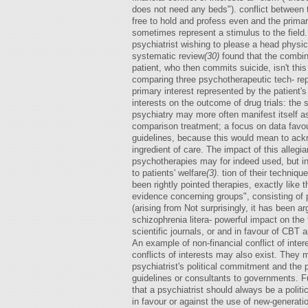
does not need any beds"). conflict between 
free to hold and profess even and the prima
sometimes represent a stimulus to the field.
psychiatrist wishing to please a head phys
systematic review
(30)
found that the combin
patient, who then commits suicide, isn't thi
comparing three psychotherapeutic tech- rep
primary interest represented by the patient'
interests on the outcome of drug trials: the 
psychiatry may more often manifest itself as
comparison treatment; a focus on data favour
guidelines, because this would mean to ackn
ingredient of care. The impact of this alleg
psychotherapies may for indeed used, but in a
to patients' welfare
(3)
. tion of their techniq
been rightly pointed therapies, exactly like t
evidence concerning groups", consisting of pr
(arising from Not surprisingly, it has been a
schizophrenia litera- powerful impact on the 
scientific journals, or and in favour of CBT
An example of non-financial conflict of intere
conflicts of interests may also exist. They 
psychiatrist's political commitment and the p
guidelines or consultants to governments. Fu
that a psychiatrist should always be a politi
in favour or against the use of new-generatio