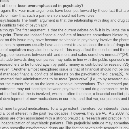
erests
t of the in-
been overemphasized in psychiatry?
, again, the Four main arguments have been put forward by those fact that a p
cts of inter- that such a partnership should not have rules.
 psychiatrists The fourth argument is that the relationship with drug and dru
conflicts field of psychiatry.
lthough The first argument is that the current debate on fi- it is by large the 
d is point. There are indeed financial conflicts of interests sometimes biased b
ot on this issue may have become so vitriolic in psychiatry involve the pharm
c health sponsors usually have an interest to avoid about the role of drugs in
ique of capitalism may also be involved: This may affect the conduct and the
d (e.g., comparisons between old- and ment and sales somehow immoral?"
(24)
al attitude towards drug companies may sults in line with the public sponsor's i
r researchers to be funded again by public money is distributed for research
(25
wever, it Another almost unexplored issue is that of financial should not be br
 of managed financial conflicts of interests on the psychiatric field, care
(29)
. M
umented their administrations to be more "productive" (i.e., to by research e
t the current focus on the least expensive interventions. This increased pro- f
treatments may not tionships between psychiatrists and drug companies be in the
t the fact that the is involved, which is often the case, a financial conflict ph
f development of new medications in our field, and that we, our patients and 
d more targeted medications. To a large extent, therefore, our interests, those
ted a lot of interest in the past few decades. However, they are ACTA 2 2009.in
tations are often associated with a strong prejudicial research and practice in m
 hospitalization of psychiatric patients. This prejudicial attitude may someti
ose who prescribe psychotropic drugs are like fecting psychiatric research is g