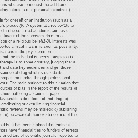
ians who use to request the addition of
ary interests (i.e. personal incentives).
n for oneself or an institution (such as a
or's product
(9)
. A systematic review
(10)
to
edia (the so-called academic cur- ies of
n favour of the sponsor's drug. or a
tion or a religious belief
(1-3)
. interests was
rted clinical trials in is seen as possibility,
medications in the psy- common
that the individual is neces- suspicion is
herapy is to some contrary, judging that a
uct and data key audiences and get those
science of drug which is outside its
t comparison market through professional
vour- The main antidote to this situation that
ources of bias in the report of the results of
chers authoring a scientific paper,
favourable side effects of that drug; c)
eradicating or even limiting financial
entific reviews may be misled); d) publishing
; e) be aware of their existence and of the
o this, it has been claimed that eminent
thors have financial ties to funders of terests
 or editors of scientific journals, reported to