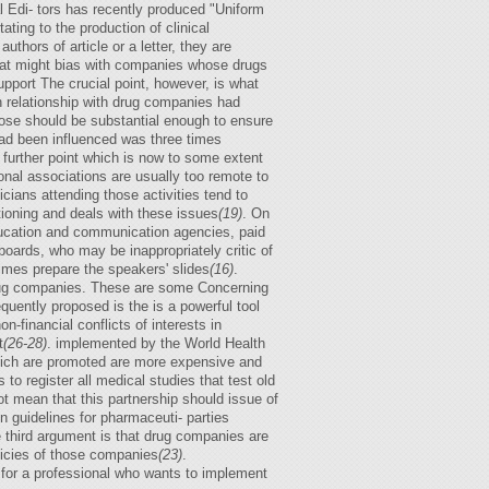
l Edi- tors has recently produced "Uniform
ting to the production of clinical
thors of article or a letter, they are
s that might bias with companies whose drugs
upport The crucial point, however, is what
th relationship with drug companies had
hose should be substantial enough to ensure
had been influenced was three times
A further point which is now to some extent
onal associations are usually too remote to
icians attending those activities tend to
tioning and deals with these issues
(19)
. On
education and communication agencies, paid
oards, who may be inappropriately critic of
imes prepare the speakers' slides
(16)
.
 drug companies. These are some Concerning
quently proposed is the is a powerful tool
n-financial conflicts of interests in
t
(26-28)
. implemented by the World Health
 which are promoted are more expensive and
to register all medical studies that test old
ot mean that this partnership should issue of
n guidelines for pharmaceuti- parties
e third argument is that drug companies are
olicies of those companies
(23)
.
le for a professional who wants to implement