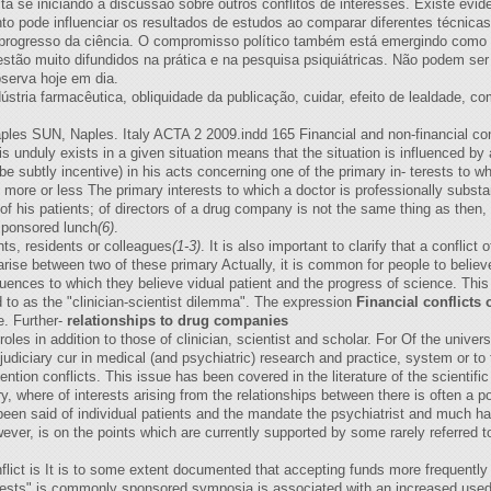
stá se iniciando a discussão sobre outros conflitos de interesses. Existe ev
pode influenciar os resultados de estudos ao comparar diferentes técnicas p
 progresso da ciência. O compromisso político também está emergindo como fo
 estão muito difundidos na prática e na pesquisa psiquiátricas. Não podem se
serva hoje em dia.
ndústria farmacêutica, obliquidade da publicação, cuidar, efeito de lealdade, 
ples SUN, Naples. Italy ACTA 2 2009.indd 165 Financial and non-financial conf
is unduly exists in a given situation means that the situation is influenced by 
be subtly incentive) in his acts concerning one of the primary in- terests to w
e more or less The primary interests to which a doctor is professionally substan
e of his patients; of directors of a drug company is not the same thing as then, 
-sponsored lunch
(6)
.
ents, residents or colleagues
(1-3)
. It is also important to clarify that a conflic
arise between two of these primary Actually, it is common for people to believ
nfluences to which they believe vidual patient and the progress of science. This
ed to as the "clinician-scientist dilemma". The expression
Financial conflicts 
se. Further-
relationships to drug companies
les in addition to those of clinician, scientist and scholar. For Of the univer
judiciary cur in medical (and psychiatric) research and practice, system or t
ntion conflicts. This issue has been covered in the literature of the scientific 
y, where of interests arising from the relationships between there is often a po
n said of individual patients and the mandate the psychiatrist and much has
wever, is on the points which are currently supported by some rarely referred to
nflict is It is to some extent documented that accepting funds more frequentl
erests" is commonly sponsored symposia is associated with an increased used