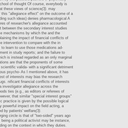
school of thought Of course, everybody is
at these views of science
(3)
. may
 this "allegiance effect" on the outcome of a
ding such ideas) denies pharmacological A
res of researcher's allegiance accounted
ict between the secondary interest studies
some mechanisms by which the and the
laining the impact of financial conflicts of
ve intervention to compare with the in
l to learn to use those medications ad-
ent in study reports; and the failure to
ich is instead regarded as an only marginal
cations are that the proponents of some
cientific valida- with a significant detriment
rious psycho- As I mentioned above, it has
erest of interests may bias the research
s. nificant financial conflicts of interests
a investigator allegiance across the
ds ties (e.g., as editors or referees of
wever, that similar "special interest groups"
ic practice is given by the possible logical
 powerful impact on the field acting, a
ed by patients' welfare
(3)
.
ing circle is that of "two-sided" years ago
 being a political activist may be instance,
nding on the context in which they duties.