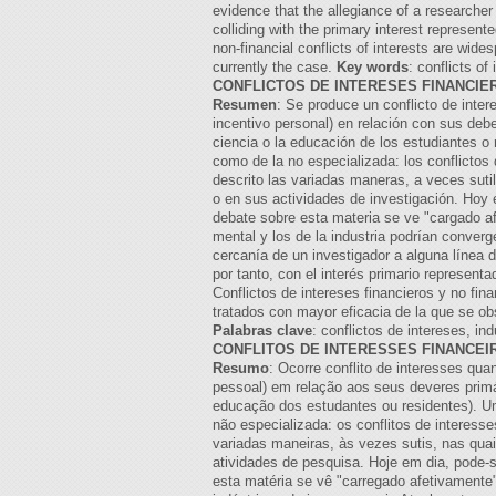
evidence that the allegiance of a researcher
colliding with the primary interest represent
non-financial conflicts of interests are wid
currently the case.
Key words
: conflicts of
CONFLICTOS DE INTERESES FINANCIER
Resumen
: Se produce un conflicto de inte
incentivo personal) en relación con sus deb
ciencia o la educación de los estudiantes o 
como de la no especializada: los conflictos
descrito las variadas maneras, a veces sutil
o en sus actividades de investigación. Hoy 
debate sobre esta materia se ve "cargado afe
mental y los de la industria podrían converg
cercanía de un investigador a alguna línea 
por tanto, con el interés primario represent
Conflictos de intereses financieros y no fin
tratados con mayor eficacia de la que se ob
Palabras clave
: conflictos de intereses, in
CONFLITOS DE INTERESSES FINANCEIR
Resumo
: Ocorre conflito de interesses qu
pessoal) em relação aos seus deveres primá
educação dos estudantes ou residentes). Um
não especializada: os conflitos de interes
variadas maneiras, às vezes sutis, nas qua
atividades de pesquisa. Hoje em dia, pode-s
esta matéria se vê "carregado afetivamente"