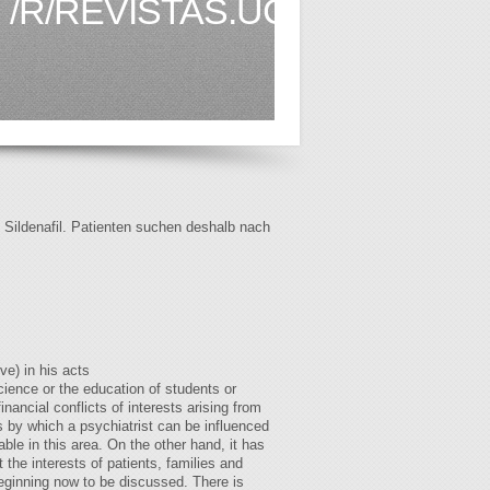
/R/REVISTAS.UCHILE.CL1.H
f Sildenafil. Patienten suchen deshalb nach
ve) in his acts
cience or the education of students or
inancial conflicts of interests arising from
 by which a psychiatrist can be influenced
able in this area. On the other hand, it has
 the interests of patients, families and
beginning now to be discussed. There is