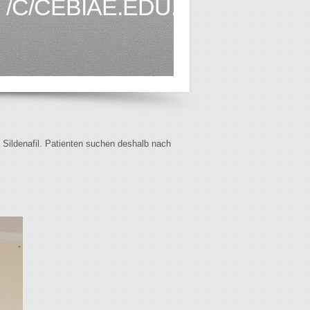
/C/CEBIAE.EDU.BO1.HTML
f Sildenafil. Patienten suchen deshalb nach