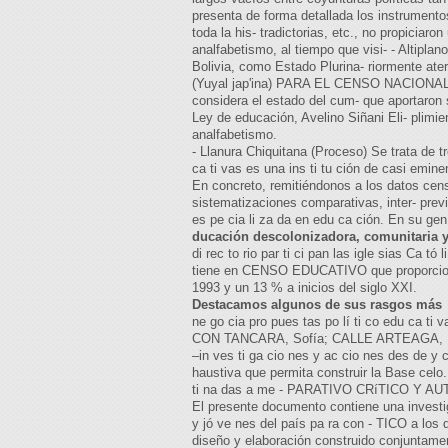
presenta de forma detallada los instrumentos 
toda la his- tradictorias, etc., no propicia
analfabetismo, al tiempo que visi- - Altipl
Bolivia, como Estado Plurina- riormente aterr
(Yuyal jap'ina) PARA EL CENSO NACIONAL D
considera el estado del cum- que aportaron 
Ley de educación, Avelino Siñani Eli- plimie
analfabetismo.
- Llanura Chiquitana (Proceso) Se trata de 
ca ti vas es una ins ti tu ción de casi emin
En concreto, remitiéndonos a los datos censa-
sistematizaciones comparativas, inter- prev
es pe cia li za da en edu ca ción. En su gen
ducación descolonizadora, comunitaria 
di rec to rio par ti ci pan las igle sias Ca
tiene en CENSO EDUCATIVO que proporcio- c
1993 y un 13 % a inicios del siglo XXI.
Destacamos algunos de sus rasgos más
ne go cia pro pues tas po lí ti co edu ca t
CON TANCARA, Sofía; CALLE ARTEAGA, Mar
–in ves ti ga cio nes y ac cio nes des de
haustiva que permita construir la Base cel
ti na das a me - PARATIVO CRíTICO Y AUTO
El presente documento contiene una investiga
y jó ve nes del país pa ra con - TICO a los
diseño y elaboración construido conjuntamen-