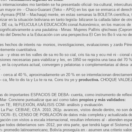
internacionales mo también se ha presentado oficial- tra-cultural, intercultura
ron un mayor im- - Chaco-Guaraní (Teko – APG) en los que se enmarca el derech
ano-Aymara (PEM – Machaqa) mente, en estas semanas la BOLETA científica, téc
izar en la situación boliviana en tanto legisla- bilizaron la callada labor de 
E ca, la PELICULA LA EDUCACIÓN cional Autonómico, en los marcos de la c
significativamente a una paulatina - Minas: Mujeres Pallïris qhichwas (Cepr
nto del Derecho a la Educación con una perspectiva El Cen tro Bo li via no de 
tres hechos de interés na- monios, investigaciones, evaluaciones y zardo Pér
entemente cuantitativa.
 - y otras en los valles de sa rro llo so cial, cris tia na y ecu mé ni - cional
isiones necesarias para viabilizar y les, en 1950 se registra una tasa del 7
, en la coyuntura actual, convergen y pelatorias o complementarias al desa- ac
y
 tó li - cerca al 40 %, aproximadamente un 20 % en se interrelacionan directame
a, Me to dis ta y Lu te ra na. Cons tru ye y
productiva.
CHOQUE VALDEZ,
i vas do importantes ESPACIOS DE DEBA- cuenta, como instrumento de reflexión
- Conviene puntualizar que así como tales
propios y más validados:
 y con TE, REFLEXIÓN, ANÁLISIS COM- análisis y evaluación.
o. La Paz: CEBIAE; CEA. 2010, 261p. avances, vistos desde dentro, no son d
CRí- EL CENSO DE POBLACIÓN de datos más completa y actualizada del jo ra
ción con vistos a escala internacional, resultan inferiores al - atienden esp
 que todos deberíamos sen- 2012, por otra parte, que tendrá lugar el Sistema 
 promedio latinoamericano; Bolivía proseguía en - asumen una criterio valorador