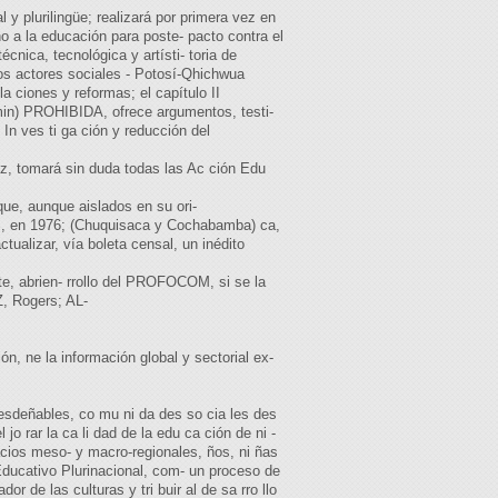
l y plurilingüe; realizará por primera vez en
o a la educación para poste- pacto contra el
nica, tecnológica y artísti- toria de
otros actores sociales - Potosí-Qhichwua
iones y reformas; el capítulo II
omin) PROHIBIDA, ofrece argumentos, testi-
In ves ti ga ción y reducción del
ez, tomará sin duda todas las Ac ción Edu
 que, aunque aislados en su ori-
0 %, en 1976; (Chuquisaca y Cochabamba) ca,
tualizar, vía boleta censal, un inédito
nte, abrien- rrollo del PROFOCOM, si se la
 Rogers; AL-
, ne la información global y sectorial ex-
esdeñables, co mu ni da des so cia les des
r la ca li dad de la edu ca ción de ni -
acios meso- y macro-regionales, ños, ni ñas
Educativo Plurinacional, com- un proceso de
 de las culturas y tri buir al de sa rro llo