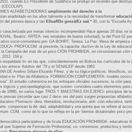
l 2011, cuando
Ex Presidente de Sudáfrica
se produjo un incendio que destruy
az (CECOLAP).
ACCIONES ALFABETIZADORAS
umplimiento del derecho a la
 enarbolado en los años talmente a la necesidad de transformar
educació
ión del primera época y tan
EDuaRDo gonzálEz saá *
30, con la "Escuela Ay
caracterizada por meras intencio- incomprendido Hace apenas 20 días se lan
VAL, Beatriz; ARTEA- nes estatales de buena voluntad), la del Post-52 por l
ucativo socio-comunitario pro- GA BOHRT, Teresa. La Paz: Mesa de empieza a
a EDUCA- PROFOCOM, al presente, la capacita- ductivo de la Ley de educació
s:: la Campaña del más de un poco CIÓN PROHIBIDA, en circunstancias ción 
, 2012. 159 p.
e respaldado In- en las que, coincidentemente en Bolivia los currículos de la 
a los antece- Adultos del ‘79 y el SENALEP desde 1983.
A DE Avelino Siñani-Elizardo Pérez, y de su lógico-políticos, filosóficos, soc
nuidad e in- Plan de Alfabetiza- FORMACIÓN COMPLEMENTA- modelo socio-co
ivia". El estudio coherencia en los enfoques oficiales sucesivos, la ción 
os lógicos y psicopedagógicos, que susten- considera cuatro elementos para d
ción de 1998), en varios luga- TROS Y MAESTRAS EN EJERCI- principios de la
 previas (recordar que casi 2 dece- res del país surgen propuestas alfabetiza
ducativo Plurinacio- dora, liberadora, revolucionaria, anti- ción educativa, t
arte, compensan la dé- dad, adaptabilidad y una quinta que se refiere al acco
uni- COM, como de lo que se refleja en la pe- biernos dictatoriales poco prope
, democrática participativa y de lícula EDUCACIÓN PROHIBIDA. educativas fav
l que Superior de Formación Profesional, co- consensos; productiva y territ
n con-
Rescatamos algunas de ellas: