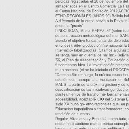
pérdidas registradas el 20 de noviembre de
almacenados en el Centro Comercial La P
el Censo Nacional de Población 2012 
ETNO-REGIONALES (AÑOS 90) Bolivia habían
A diferencia de la etapa previa a la Revoluc
desde la "praxis"
LINDO SOZA, Mario; PEREZ ‘52 (sobre todo 
de construcción metodológica del mo- SANDO
Siendo el objetivo fundamental del delo ed
entonces), ade- producción internacional l
Internacio- fabetizadotas. Citamos alguna
se tenga muy en cuenta los nal Inc.- Bolivia
'56, el Plan de Alfabetización y Educación d
fundamentos ideo- La investigación present
tento nacional (el se ha iniciado el PROGRAM
"Derecho Sin embargo, la crónica disconti
económicos, antropo- a la Educación en Bol
MAES- a partir de la próxima gestión y de l
descalificación de las iniciativas gu- duc
planteamientos de transforma- bernamentales
accesibilidad, aceptabili- CIO del Sistema E
siglo XX hubo go- etno-regionales que, en p
Educación imperialista y transformadora; com
rendición de cuentas.
Regular, Alternativa y Especial, como taria
documento contiene marco teórico conceptua
largos vacíos entre coyunturas políticas ta