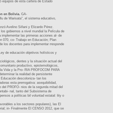
ó equipos de esta cartera de Estado
n en Bolivia.
GA-
llu de Warisata", el sistema educativo,
zó Avelino Siñani y Elizardo Pérez.
os gobiernos a nivel mundial la Película de
 implementar las primeras acciones al- de
n 070, co- Trabajo en Educación; Plan
de los docentes para implementar rresponde
Ley de educación objetivos holísticos y
iológicos, dentes y la situación actual del
munitario productivo, epistemológicos,
para la Vida y la Pro- RIA PROFOCOM PARA
eterminar la realidad de persistente
 Educación descoloniza- tan los
doras esta prerrogativa: asequibilidad,
anto del PROFO- nios de la segunda mitad del
untabi- nal, tanto del Subsistema de
nsos a políticas bil voluntad estatal: lity o
orables a los sectores populares), las El
orial; in- Finalmente El CENSO 2012, que se