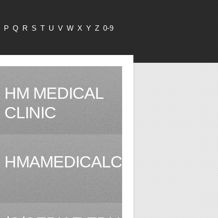
P
Q
R
S
T
U
V
W
X
Y
Z
0-9
HM MEDICAL
CLINIC
HMAMEDICALCLINIC.COM