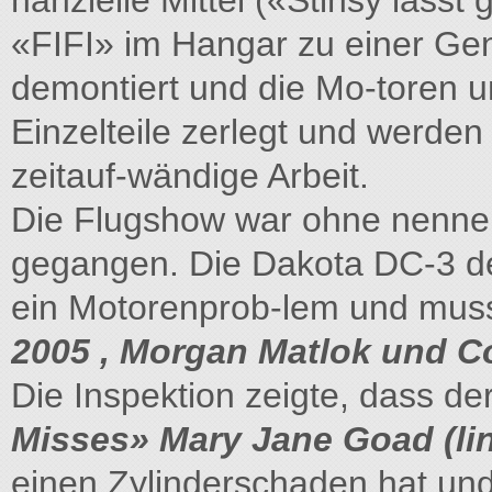
nanzielle Mittel («Stinsy läss
«FIFI» im Hangar zu einer Gene
demontiert und die Mo-toren u
Einzelteile zerlegt und werden 
zeitauf-wändige Arbeit.
Die Flugshow war ohne nennen
gegangen. Die Dakota DC-3 de
ein Motorenprob-lem und mus
2005 , Morgan Matlok und Co
Die Inspektion zeigte, dass d
Misses» Mary Jane Goad (lin
einen Zylinderschaden hat un