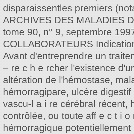
disparaissentles premiers (not
ARCHIVES DES MALADIES D
tome 90, n° 9, septembre 19
COLLABORATEURS Indications 
Avant d'entreprendre un traiteme
– re c h e rcher l'existence d'une
altération de l'hémostase, ma
hémorragipare, ulcère digestif
vascu-l a i re cérébral récent,
contrôlée, ou toute aff e c t i
hémorragique potentiellement vi