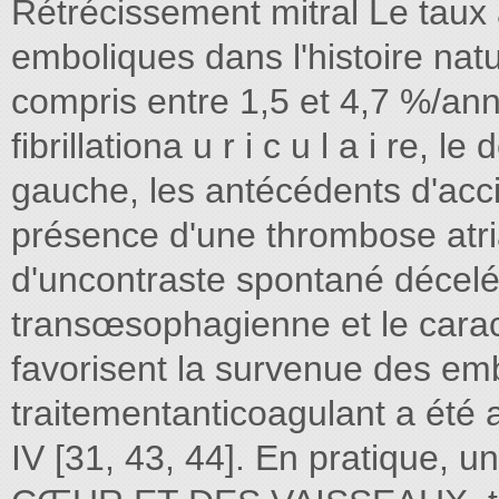
Rétrécissement mitral Le taux 
emboliques dans l'histoire natu
compris entre 1,5 et 4,7 %/anné
fibrillationa u r i c u l a i re, l
gauche, les antécédents d'acc
présence d'une thrombose atri
d'uncontraste spontané décel
transœsophagienne et le carac
favorisent la survenue des embo
traitementanticoagulant a été 
IV [31, 43, 44]. En pratiqu