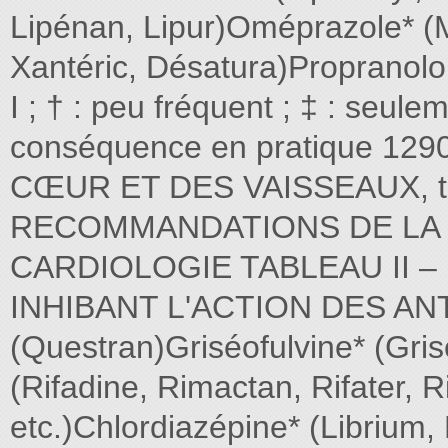
Lipénan, Lipur)Oméprazole* (Mo
Xantéric, Désatura)Propranolol
I ; † : peu fréquent ; ‡ : seule
conséquence en pratique 1
CŒUR ET DES VAISSEAUX, tom
RECOMMANDATIONS DE LA 
CARDIOLOGIE TABLEAU II 
INHIBANT L'ACTION DES ANT
(Questran)Griséofulvine* (Grisé
(Rifadine, Rimactan, Rifater, R
etc.)Chlordiazépine* (Librium, 