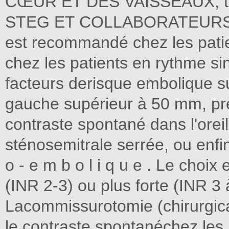
CŒUR ET DES VAISSEAUX, tom
STEG ET COLLABORATEURS tra
est recommandé chez les patients
chez les patients en rythme si
facteurs derisque embolique sui
gauche supérieur à 50 mm, pr
contraste spontané dans l'oreil
sténosemitrale serrée, ou enfi
o - e m b o l i q u e . Le choi
(INR 2-3) ou plus forte (INR 3 
Lacommissurotomie (chirurgica
le contraste spontanéchez les p