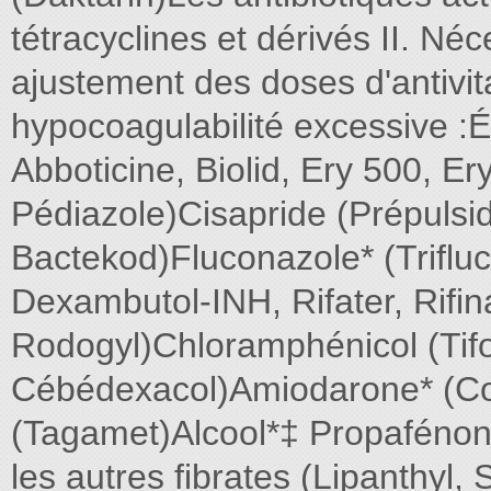
tétracyclines et dérivés II. Néc
ajustement des doses d'antivi
hypocoagulabilité excessive :
Abboticine, Biolid, Ery 500, Er
Pédiazole)Cisapride (Prépulsi
Bactekod)Fluconazole* (Trifluc
Dexambutol-INH, Rifater, Rifin
Rodogyl)Chloramphénicol (Tif
Cébédexacol)Amiodarone* (Co
(Tagamet)Alcool*‡ Propafénone
les autres fibrates (Lipanthyl, S