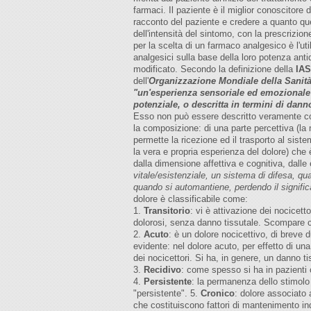
farmaci. Il paziente è il miglior conoscitore 
racconto del paziente e credere a quanto que
dell'intensità del sintomo, con la prescrizio
per la scelta di un farmaco analgesico è l'ut
analgesici sulla base della loro potenza ant
modificato. Secondo la definizione della
IA
dell'
Organizzazione Mondiale della Sanit
"un'esperienza sensoriale ed emozionale 
potenziale, o descritta in termini di dann
Esso non può essere descritto veramente c
la composizione: di una parte percettiva (la
permette la ricezione ed il trasporto al siste
la vera e propria esperienza del dolore) che
dalla dimensione affettiva e cognitiva, dalle 
vitale/esistenziale, un sistema di difesa, q
quando si automantiene, perdendo il signific
dolore è classificabile come:
1.
Transitorio
: vi è attivazione dei nocicett
dolorosi, senza danno tissutale. Scompare c
2.
Acuto
: è un dolore nocicettivo, di breve d
evidente: nel dolore acuto, per effetto di un
dei nocicettori. Si ha, in genere, un danno t
3.
Recidivo
: come spesso si ha in pazienti 
4.
Persistente
: la permanenza dello stimolo 
"persistente". 5.
Cronico
: dolore associato 
che costituiscono fattori di mantenimento ind