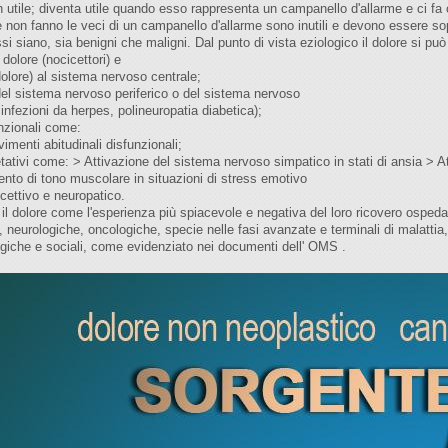
n utile; diventa utile quando esso rappresenta un campanello d'allarme e ci fa
 non fanno le veci di un campanello d'allarme sono inutili e devono essere sopp
ssi siano, sia benigni che maligni. Dal punto di vista eziologico il dolore si può
 dolore (nocicettori) e
dolore) al sistema nervoso centrale;
 del sistema nervoso periferico o del sistema nervoso
infezioni da herpes, polineuropatia diabetica);
unzionali come:
menti abitudinali disfunzionali;
tativi come: > Attivazione del sistema nervoso simpatico in stati di ansia > 
nto di tono muscolare in situazioni di stress emotivo
cettivo e neuropatico.
l dolore come l'esperienza più spiacevole e negativa del loro ricovero ospedali
 neurologiche, oncologiche, specie nelle fasi avanzate e terminali di malattia,
logiche e sociali, come evidenziato nei documenti dell' OMS .