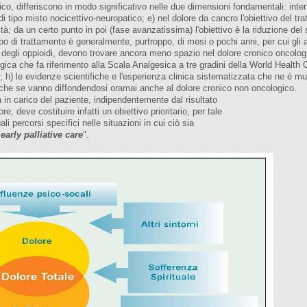
o, differiscono in modo significativo nelle due dimensioni fondamentali: intens
di tipo misto nocicettivo-neuropatico; e) nel dolore da cancro l'obiettivo del t
lità; da un certo punto in poi (fase avanzatissima) l'obiettivo è la riduzione del
mpo di trattamento è generalmente, purtroppo, di mesi o pochi anni, per cui gli 
egli oppioidi, devono trovare ancora meno spazio nel dolore cronico oncologico;
logica che fa riferimento alla Scala Analgesica a tre gradini della World Healt
o; h) le evidenze scientifiche e l'esperienza clinica sistematizzata che ne é 
anche se vanno diffondendosi oramai anche al dolore cronico non oncologico.
sa in carico del paziente, indipendentemente dal risultato
e, deve costituire infatti un obiettivo prioritario, per tale
 percorsi specifici nelle situazioni in cui ciò sia
"
early palliative care
".