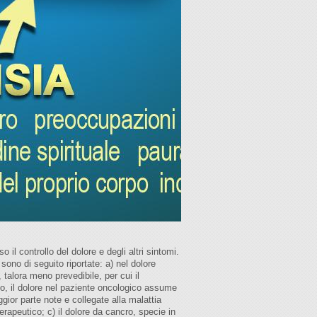
 il controllo del dolore e degli altri sintomi.
 sono di seguito riportate: a) nel dolore
talora meno prevedibile, per cui il
nso, il dolore nel paziente oncologico assume
ggior parte note e collegate alla malattia
apeutico; c) il dolore da cancro, specie in