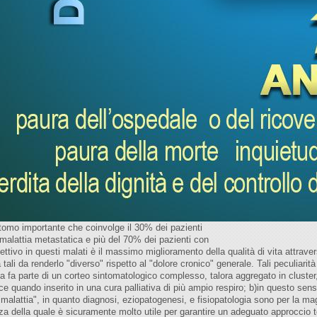
tomo importante che coinvolge il 30% dei pazienti
malattia metastatica e più del 70% dei pazienti con
ttivo in questi malati è il massimo miglioramento della qualità di vita attraverso
tali da renderlo "diverso" rispetto al "dolore cronico" generale. Tali peculiarità
a fa parte di un corteo sintomatologico complesso, talora aggregato in cluster, 
cace quando inserito in una cura palliativa di più ampio respiro; b)in questo se
 "malattia", in quanto diagnosi, eziopatogenesi, e fisiopatologia sono per la ma
della quale è sicuramente molto utile per garantire un adeguato approccio ter