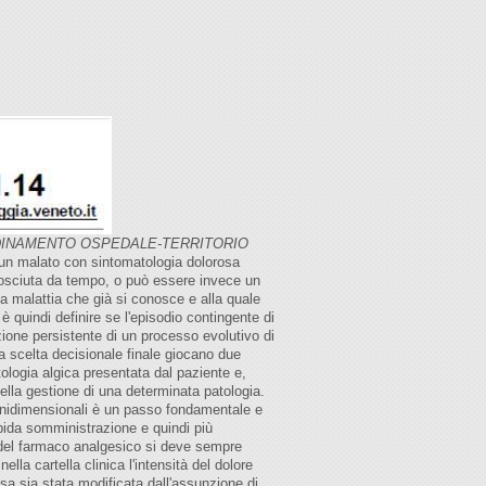
INAMENTO OSPEDALE-TERRITORIO
 un malato con sintomatologia dolorosa
conosciuta da tempo, o può essere invece un
la malattia che già si conosce e alla quale
è quindi definire se l'episodio contingente di
zione persistente di un processo evolutivo di
la scelta decisionale finale giocano due
tologia algica presentata dal paziente e,
nella gestione di una determinata patologia.
 unidimensionali è un passo fondamentale e
apida somministrazione e quindi più
ta del farmaco analgesico si deve sempre
lla cartella clinica l'intensità del dolore
osa sia stata modificata dall'assunzione di