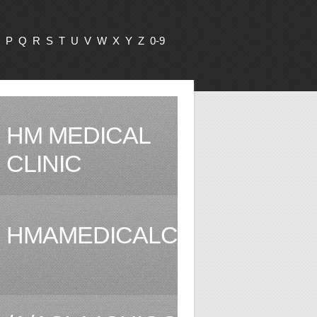
P
Q
R
S
T
U
V
W
X
Y
Z
0-9
HM MEDICAL
CLINIC
HMAMEDICALCLINIC.COM