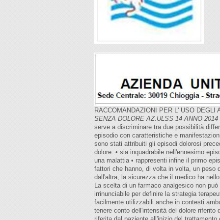
RACCOMANDAZIONI PER L' USO DEGLI 
SENZA DOLORE AZ.ULSS 14
ANNO 2014
serve a discriminare tra due possibilità diff
episodio con caratteristiche e manifestazio
sono stati attribuiti gli episodi dolorosi pre
dolore: • sia inquadrabile nell'ennesimo epis
una malattia • rappresenti infine il primo ep
fattori che hanno, di volta in volta, un peso
dall'altra, la sicurezza che il medico ha nel
La scelta di un farmaco analgesico non può 
irrinunciabile per definire la strategia tera
facilmente utilizzabili anche in contesti amb
tenere conto dell'intensità del dolore riferit
riferita dal paziente all'inizio del trattamen