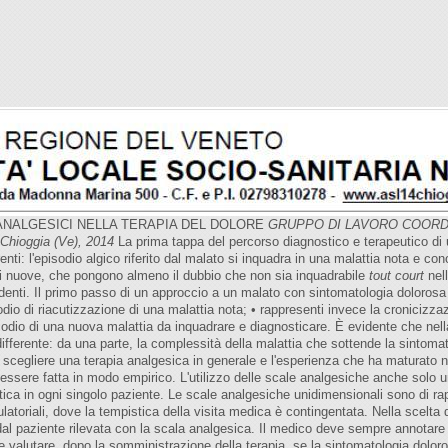
ANALGESICI NELLA TERAPIA DEL DOLORE
GRUPPO DI LAVORO
COORD
Chioggia (Ve), 2014
La prima tappa del percorso diagnostico e terapeutico di
erenti: l'episodio algico riferito dal malato si inquadra in una malattia nota e 
ni nuove, che pongono almeno il dubbio che non sia inquadrabile
tout court
nel
cedenti. Il primo passo di un approccio a un malato con sintomatologia dolorosa 
odio di riacutizzazione di una malattia nota; • rappresenti invece la cronicizza
isodio di una nuova malattia da inquadrare e diagnosticare. È evidente che nel
 differente: da una parte, la complessità della malattia che sottende la sintoma
lo scegliere una terapia analgesica in generale e l'esperienza che ha maturato 
essere fatta in modo empirico. L'utilizzo delle scale analgesiche anche solo
peutica in ogni singolo paziente. Le scale analgesiche unidimensionali sono di r
ulatoriali, dove la tempistica della visita medica è contingentata. Nella scel
o dal paziente rilevata con la scala analgesica. Il medico deve sempre annotare ne
to e valutare, dopo la somministrazione della terapia, se la sintomatologia dolor