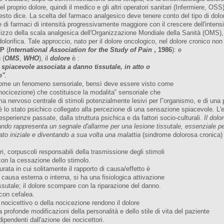
del proprio dolore, quindi il medico e gli altri operatori sanitari (Infermiere, O
sto dice. La scelta del farmaco analgesico deve tenere conto del tipo di dolor
ne di farmaci di intensità progressivamente maggiore con il crescere dell'inten
ilizzo della scala analgesica dell'Organizzazione Mondiale della Sanità (OMS), c
idolorifica. Tale approccio, nato per il dolore oncologico, nel dolore cronico 
SP
(
International Association for the Study of Pain
, 1986
): e
à
(
OMS
,
WHO
), il
dolore
è :
spiacevole associata a danno tissutale, in atto o
o"
.
ome un fenomeno sensoriale, bensì deve essere visto come
 nocicezione) che costituisce la modalita‟ sensoriale che
ma nervoso centrale di stimoli potenzialmente lesivi per l‟organismo, e di una p
 è lo stato psichico collegato alla percezione di una sensazione spiacevole. L'
esperienze passate, dalla struttura psichica e da fattori socio-culturali.
Il dolo
uando rappresenta un segnale d'allarme per una lesione tissutale, essenziale p
ato iniziale e diventando a sua volta una malattia
(sindrome dolorosa cronica) 
ori, corpuscoli responsabili della trasmissione degli stimoli
on la cessazione dello stimolo.
urata in cui solitamente il rapporto di causa/effetto è
a causa esterna o interna, si ha una fisiologica attivazione
issutale; il dolore scompare con la riparazione del danno.
con cefalea.
nocicettivo o della nocicezione rendono il dolore
a profonde modificazioni della personalità e dello stile di vita del paziente
ipendenti dall'azione dei nocicettori.