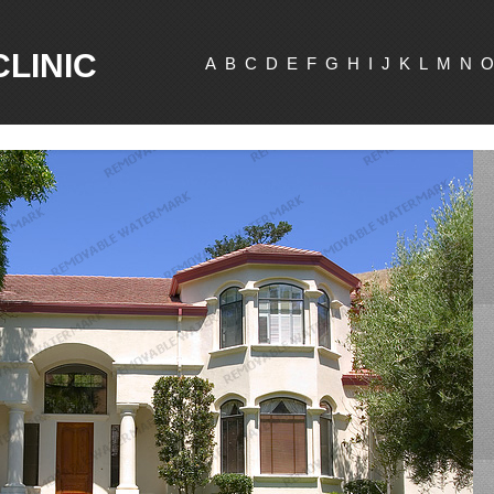
CLINIC
A
B
C
D
E
F
G
H
I
J
K
L
M
N
O