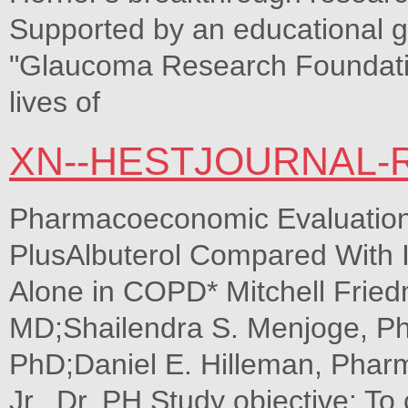
Supported by an educational g
"Glaucoma Research Foundatio
lives of
XN--HESTJOURNAL-
Pharmacoeconomic Evaluation 
PlusAlbuterol Compared With I
Alone in COPD* Mitchell Frie
MD;Shailendra S. Menjoge, Ph
PhD;Daniel E. Hilleman, Phar
Jr., Dr. PH Study objective: To