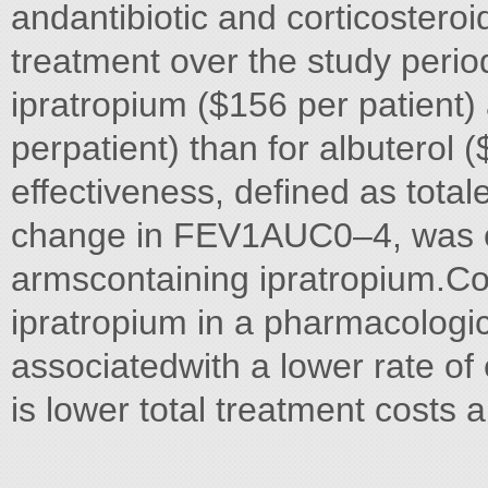
andantibiotic and corticosteroid
treatment over the study period
ipratropium ($156 per patient)
perpatient) than for albuterol 
effectiveness, defined as tota
change in FEV1AUC0–4, was o
armscontaining ipratropium.Con
ipratropium in a pharmacologi
associatedwith a lower rate of
is lower total treatment costs