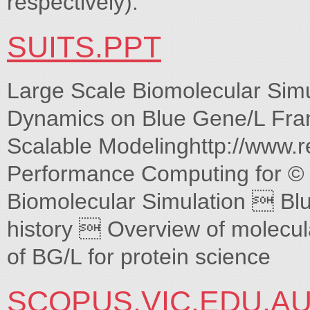
respectively).
SUITS.PPT
Large Scale Biomolecular Simu
Dynamics on Blue Gene/L Fra
Scalable Modelinghttp://www.
Performance Computing for © 
Biomolecular Simulation  Bl
history  Overview of molecu
of BG/L for protein science
SCOPUS.VIC.EDU.A