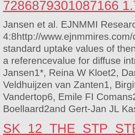
7286879301087166 1.
Jansen et al. EJNMMI Resear
4:8http://www.ejnmmires.com/
standard uptake values of then
a referencevalue for diffuse in
Jansen1*, Reina W Kloet2, Da
Veldhuijzen van Zanten1, Birg
Vandertop6, Emile FI Comans2
Boellaard2and Gert-Jan JL Ka
SK_12_THE_STP_ST