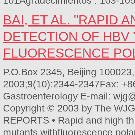
101Agradecimientos . 103-105
BAI, ET AL. "RAPID
DETECTION OF HBV
FLUORESCENCE POL
P.O.Box 2345, Beijing 100023,
2003;9(10):2344-2347Fax: +8
Gastroenterology E-mail:
wjg@
Copyright © 2003 by The WJG
REPORTS • Rapid and high th
mutants withfluorescence polar