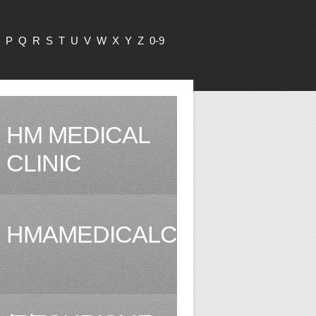
P
Q
R
S
T
U
V
W
X
Y
Z
0-9
HM MEDICAL
CLINIC
HMAMEDICALCLINIC.COM