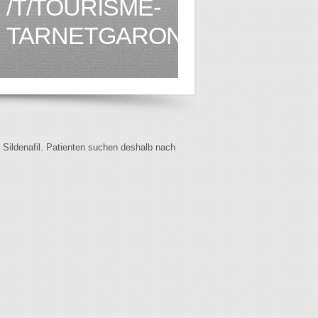
/T/TOURISME-
TARNETGARONNE.FR1.HT
f Sildenafil. Patienten suchen deshalb nach