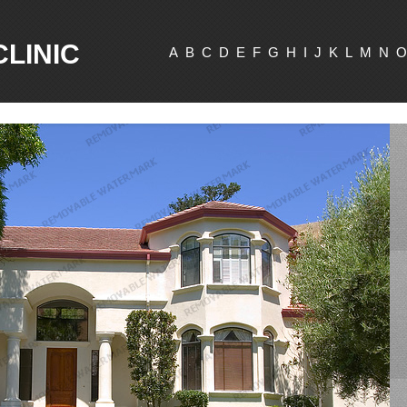
CLINIC
A
B
C
D
E
F
G
H
I
J
K
L
M
N
O