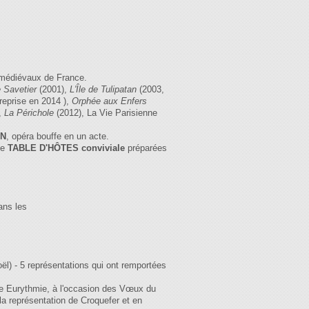
s médiévaux de France.
e Savetier
(2001),
L'Île de Tulipatan
(2003,
reprise en 2014 ),
Orphée aux Enfers
,
La Périchole
(2012), La Vie Parisienne
ON
, opéra bouffe en un acte.
ne
TABLE D'HÔTES
conviviale
préparées
ans les
l) - 5 représentations qui ont remportées
le Eurythmie, à l'occasion des Vœux du
a représentation de Croquefer et en