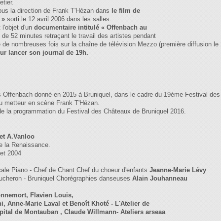
tier.
ous la direction de Frank T'Hézan dans
le film de
 »
sorti le 12 avril 2006 dans les salles.
 l'objet d'un
documentaire intitulé « Offenbach au
m de 52 minutes retraçant le travail des artistes pendant
usé de nombreuses fois sur la chaîne de télévision Mezzo (première diffusion 
ur lancer son journal de 19h.
es Offenbach donné en 2015 à Bruniquel, dans le cadre du 19ème Festival des
du metteur en scène Frank T'Hézan.
t de la programmation du Festival des Châteaux de Bruniquel 2016.
 et A.Vanloo
de la Renaissance.
let 2004
cale Piano - Chef de Chant Chef du choeur d'enfants
Jeanne-Marie Lévy
ucheron - Bruniquel Chorégraphies danseuses
Alain Jouhanneau
onnemort, Flavien Louis,
, Anne-Marie Laval et Benoît Khoté - L'Atelier de
opital de Montauban , Claude Willmann- Ateliers arseaa