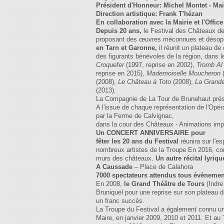
Président d'Honneur:
Michel Montet - Ma
Direction artistique:
Frank T'hézan
En collaboration avec la Mairie et l'Offi
Depuis 20 ans,
le Festival des Châteaux d
proposant des œuvres méconnues et désop
en Tarn et Garonne,
il réunit un plateau de
des figurants bénévoles de la région, dans 
Croquefer
(1997, reprise en 2002),
Tromb Al
reprise en 2015),
Mademoiselle
Moucheron
(2008),
Le Château à Toto
(2008),
La Grande
(2013).
La Compagnie de La Tour de Brunehaut prés
A l'issue de chaque représentation de l'Opé
par la Ferme de Calvignac,
dans la cour des Châteaux - Animations impro
Un CONCERT ANNIVERSAIRE pour
fêter les 20 ans du Festival
réunira sur l'e
nombreux artistes de la Troupe En 2016, 
murs des châteaux.
Un autre récital lyriqu
A Caussade
– Place de Calahora
7000 spectateurs attendus tous évèneme
En 2008,
le Grand Théâtre de Tours
(Indre
Bruniquel pour une reprise sur son plateau 
un franc succès.
La Troupe du Festival a également connu un
Maire, en janvier 2009, 2010 et 2011. Et au