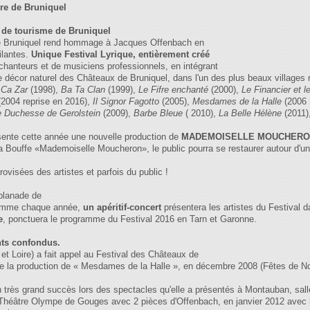
ire de Bruniquel
ce de tourisme de Bruniquel
e Bruniquel rend hommage à Jacques Offenbach en
ilantes.
Unique Festival Lyrique, entièrement créé
 chanteurs et de musiciens professionnels, en intégrant
le décor naturel des Châteaux de Bruniquel, dans l'un des plus beaux village
 Ca Zar
(1998),
Ba Ta Clan
(1999),
Le Fifre enchanté
(2000),
Le Financier et l
(2004 reprise en 2016),
Il Signor Fagotto
(2005),
Mesdames de la Halle
(2006 
 Duchesse de Gerolstein
(2009),
Barbe Bleue
( 2010),
La Belle Hélène
(2011)
ente cette année une nouvelle production de
MADEMOISELLE MOUCHER
ra Bouffe «Mademoiselle Moucheron», le public pourra se restaurer autour d'u
visées des artistes et parfois du public !
splanade de
comme chaque année,
un apéritif-concert
présentera les artistes du Festival d
e
, ponctuera le programme du Festival 2016 en Tarn et Garonne.
nts confondus.
 et Loire) a fait appel au Festival des Châteaux de
de la production de « Mesdames de la Halle », en décembre 2008 (Fêtes de Noë
 très grand succès lors des spectacles qu'elle a présentés à Montauban, sal
 Théâtre Olympe de Gouges avec 2 pièces d'Offenbach, en janvier 2012 avec l