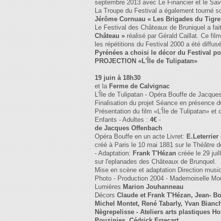
septembre 2013 avec Le Financier et le Save
La Troupe du Festival a également tourné s
Jérôme Cornuau « Les Brigades du Tigre
Le Festival des Châteaux de Bruniquel a fait
Château »
réalisé par Gérald Caillat. Ce fil
les répétitions du Festival 2000 a été diff
Pyrénées a choisi le décor du Festival po
PROJECTION «L'Île de Tulipatan»
19 juin à 18h30
et la
Ferme de Calvignac
L'Île de Tulipatan - Opéra Bouffe de Jacqu
Finalisation du projet Séance en présence 
Présentation du film «L'Île de Tulipatan» e
Enfants - Adultes :
4€
-
de Jacques Offenbach
Opéra Bouffe en un acte Livret:
E.Leterrier
créé à Paris le 10 mai 1881 sur le Théâtre 
- Adaptation:
Frank T'Hézan
créée le 29 juil
sur l'eplanades des Châteaux de Brunquel.
Mise en scène et adaptation Direction musi
Photo - Production 2004 - Mademoiselle Mo
Lumières
Marion Jouhanneau
Décors
Claude et Frank T'Hézan, Jean- B
Michel Montet, René Tabarly, Yvan Bianchi
Nègrepelisse - Ateliers arts plastiques H
Pouzinies, Cédrick Errecart