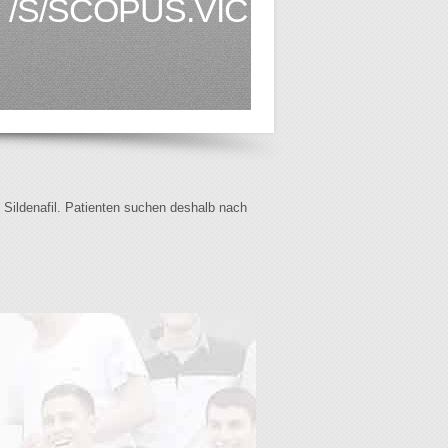
/S/SCOPUS.VIC.EDU.AU1.H
f Sildenafil. Patienten suchen deshalb nach