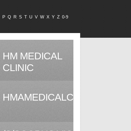
P
Q
R
S
T
U
V
W
X
Y
Z
0-9
HM MEDICAL
CLINIC
HMAMEDICALCLINIC.COM