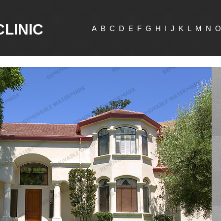
CLINIC
A
B
C
D
E
F
G
H
I
J
K
L
M
N
O