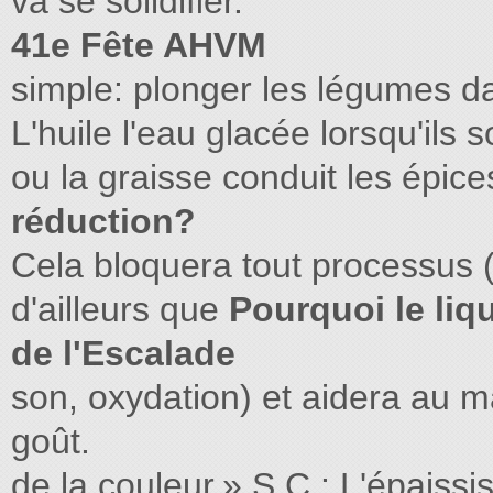
va se solidiﬁer.
41e Fête AHVM
simple: plonger les légumes d
L'huile l'eau glacée lorsqu'ils s
ou la graisse conduit les épices
réduction?
Cela bloquera tout processus (c
d'ailleurs que
Pourquoi le liqu
de l'Escalade
son, oxydation) et aidera au ma
goût.
de la couleur.» S.C.: L'épaiss