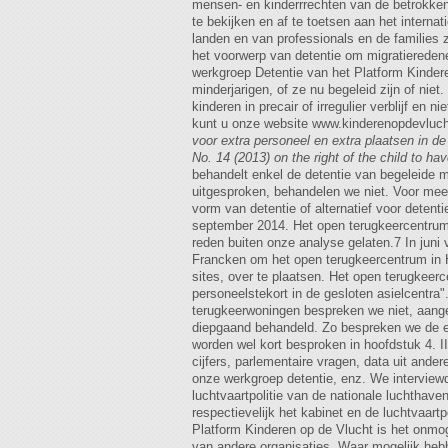
mensen- en kinderrrechten van de betrokkene
te bekijken en af te toetsen aan het interna
landen en van professionals en de families 
het voorwerp van detentie om migratieredenen 
werkgroep Detentie van het Platform Kindere
minderjarigen, of ze nu begeleid zijn of nie
kinderen in precair of irregulier verblijf e
kunt u onze website www.kinderenopdevlucht
voor extra personeel en extra plaatsen in 
No. 14 (2013) on the right of the child to hav
behandelt enkel de detentie van begeleide mi
uitgesproken, behandelen we niet. Voor meer
vorm van detentie of alternatief voor deten
september 2014. Het open terugkeercentrum 
reden buiten onze analyse gelaten.7 In juni v
Francken om het open terugkeercentrum in Ho
sites, over te plaatsen. Het open terugkeer
personeelstekort in de gesloten asielcentr
terugkeerwoningen bespreken we niet, aangezi
diepgaand behandeld. Zo bespreken we de exa
worden wel kort besproken in hoofdstuk 4. 
cijfers, parlementaire vragen, data uit ande
onze werkgroep detentie, enz. We interview
luchtvaartpolitie van de nationale luchthav
respectievelijk het kabinet en de luchtvaart
Platform Kinderen op de Vlucht is het onmog
van andere organisaties. Waar mogelijk heb