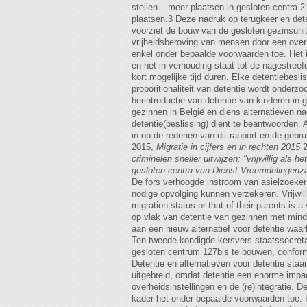
Migratie in cijfers en in rechten 2015
2
criminelen sneller uitwijzen: "vrijwillig als
gesloten centra van Dienst Vreemdelingen
De fors verhoogde instroom van asielzoeke
nodige opvolging kunnen verzekeren. Vrijwilli
migration status or that of their parents is a
op vlak van detentie van gezinnen met minde
aan een nieuw alternatief voor detentie waar
Ten tweede kondigde kersvers staatssecretar
gesloten centrum 127bis te bouwen, conform 
Detentie en alternatieven voor detentie staa
uitgebreid, omdat detentie een enorme impa
overheidsinstellingen en de (re)integratie. 
kader het onder bepaalde voorwaarden toe. In