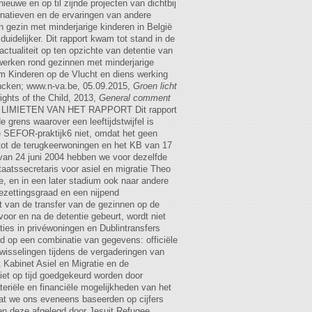
uwe en op til zijnde projecten van dichtbij
ernatieven en de ervaringen van andere
n gezin met minderjarige kinderen in België
duidelijker. Dit rapport kwam tot stand in de
tualiteit op ten opzichte van detentie van
e werken rond gezinnen met minderjarige
form Kinderen op de Vlucht en diens werking
ancken; www.n-va.be, 05.09.2015,
Groen licht
ghts of the Child, 2013,
General comment
. LIMIETEN VAN HET RAPPORT Dit rapport
 grens waarover een leeftijdstwijfel is
de SEFOR-praktijk6 niet, omdat het geen
 tot de terugkeerwoningen en het KB van 17
van 24 juni 2004 hebben we voor dezelfde
staatssecretaris voor asiel en migratie Theo
, en in een later stadium ook naar andere
bezettingsgraad en een nijpend
t van de transfer van de gezinnen op de
oor en na de detentie gebeurt, wordt niet
ties in privéwoningen en Dublintransfers
d op een combinatie van gegevens: officiële
itwisselingen tijdens de vergaderingen van
Kabinet Asiel en Migratie en de
iet op tijd goedgekeurd worden door
teriële en financiële mogelijkheden van het
dat we ons eveneens baseerden op cijfers
en deze afgelegd door Jesuit Refugee