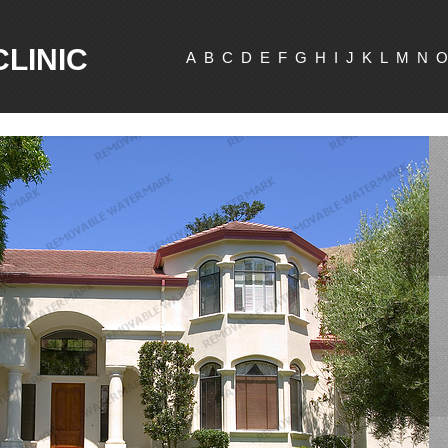
CLINIC
A
B
C
D
E
F
G
H
I
J
K
L
M
N
O