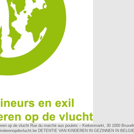
ft. Er kan een Belgisch of Europees inreisverbod aan gekoppeld worden. Bevel tot terugdrijving (BTT): Dienst Vreemdelingenzaken vaardigt dit bevel uit aan personen of gezinnen die niet voldoen aan de voorwaarden om het grondgebied te betreden (zich aan de grens bevinden) en moeten worden teruggedreven. Bevel tot vasthouding (BTV): Met dit bevel vaardigt de Dienst Vreemdelingenzaken het bevel uit dat een persoon of gezin vastgehouden moet worden in een gesloten centrum, desgevallend een terugkeerwoning. Gesloten centrum: Dit zijn detentiecentra beheerd door de Dienst Vreemdelingenzaken waar mensen aan de grens en/of op het grondgbied vastgehouden worden. Er zijn momenteel 5 centra: transitcentrum Caricole, repatriëringscentrum 127bis, centrum voor illegalen Merksplas, centrum voor illegalen Brugge en centrum voor illegalen Vottem. Gesloten unit: Dit zijn eengezinswoningen die zich op het grondgebied van het gesloten centrum 127bis bevinden en waarin Dienst Vreemdelingen gezinnen met kinderen vasthoudt. Deze worden momenteel gebouwd. Synoniem: gesloten gezinsunit, gesloten woonunit. INAD-centra: Dit zijn detentiecentra, ingeplant in de gebouwen van de nationale luchthavens, die dienen voor de opvang van vreemdelingen aan wie de toegang tot het grondgebied werd geweigerd, in afwachting van hun terugdrijving naar het land van inscheping, voor zover ze geen asielverzoek hebben ingediend. Open terugkeercentrum (Holsbeek): In dit centrum van de Dienst Vreemdelingenzaken werden van 2013 tot 2015 gezinnen zonder wettig verblijf opgevangen op basis van het Koninklijk Besluit van 24 juni 2004. Dit KB stelt dat België kinderen zonder wettig verblijf en hun ouders moet opvangen wanneer de kinderen (het kind) behoeftig is en de ouders niet in staat zijn om hun onderhoudsplicht na te komen. Dit is geen detentie. Open terugkeerplaats: Dit zijn plaatsen die zich in de opvangstructuren van Fedasil bevinden, waar afgewezen asielzoekers door Fedasil en Dienst Vreemdelingenzaken naar de terugkeer worden begeleid. Dit is geen detentie. Zie www.fedasil.be voor meer informatie. SEFOR: Een project van Dienst Vreemdelingenzaken dat de terugkeer opvolgt van mensen die zich buiten de opvangstructuren bevinden. De SEFOR-ambtenaren gaan na of mensen zonder wettig verblijf het grondgebied verlieten. SEFOR wil antwoorden op vragen, mensen naar de vrijwillige terugkeer begeleiden en mensen voor de gedwongen terugkeer identificeren. ‘SEFOR' staat voor: 'Sensibilisering', 'Follow -up' en 'Return'. Zie www.sefor.be voor meer informatie. Terugkeertraject: Via het terugkeertraject informeert en begeleidt Fedasil asielzoekers van wie de aanvraag werd afgewezen. Zie www.fedasil.be voor meer informatie. Terugkeerwoning: In deze eengezinswoningen houdt de Dienst Vreemdelingenzaken gezinnen met minderjarige kinderen vast. De woningen bevinden zich niet op het terein van gesloten centra (zie ‘gesloten unit'), maar in verschillende Belgische gemeenten. Synoniemen: FITT-woningen, Turtelhuisjes, open woonunits, open gezinsunit. 0. VERKLARENDE TERMENLIJST _ 3 I. WAAROM DIT RAPPORT? _ 8 II. LIMIETEN VAN HET RAPPORT 9 III. METHODOLOGIE 9 IV. STRUCTUUR VAN HET RAPPORT _ 10 2. WAT IS DETENTIE EN WAT ZIJN MOGELIJKE ALTERNATIEVEN? _ 11 I. DEFINITIES 11 A. DE CENTRALE BEGRIPPEN ‘WILLEKEUR', ‘NOODZAKELIJKHEID', ‘PROPORTIONALITEIT' EN ‘KWETSBAARHEID' _ 15 II. OVERZICHT VAN HET INTERNATIONAAL, EUROPEES EN BELGISCH WETTELIJK EN NORMATIEF KADER _ 20 HET INTERNATIONAAL EN EUROPEES WETTELIJK EN NORMATIEF KADER _ 20 HET HOGER BELANG VAN HET KIND 24 HET NATIONAAL WETTELIJK KADER 25 III. OVERZICHT VAN DETENTIE EN ALTERNATIEVEN VOOR DETENTIE IN BELGIË 30 IV. BESLUIT _ 32 3. DETENTIE IN EEN GESLOTEN CENTRUM _ 33 I. DE GESLOTEN WOONUNITS _ 33 A. HET WETTELIJK KADER 35 WAARAAN KUNNEN WE ONS VERWACHTEN? _ 36 BEDENKINGEN VAN HET PLATFORM KINDEREN OP DE VLUCHT _ 37 II. KORTE DETENTIE BIJ AANKOMST EN BIJ VERTREK 44 KORTE DETENTIE BIJ AANKOMST (‘AAN DE GRENS') _ 44 KORTE DETENTIE VOOR VERTREK _ 48 III. BESLUIT _ 50 4. ALTERNATIEVEN VOOR DETENTIE VOOR GEZINNEN MET MINDERJARIGE KINDEREN _ 51 IV. PREVENTIEVE MAATREGELEN OM VERDWIJNINGEN TEGEN TE GAAN 52 A. HET WETTELIJK KADER 52 DE IMPLEMENTATIE 53 V. TERUGKEERWONINGEN, ‘FITT'-WONINGEN OF ‘OPEN WOONUNITS' 54 HET WETTELIJK KADER 54 DE INFRASTRUCTUUR, DE KOSTPRIJS EN HET REGIME 55 DOELGROEP EN CIJFERS _ 56 DE BEGELEIDING DOOR DE TERUGKEERCOACHES _ 61 BEDENKINGEN VAN HET PLATFORM _ 62 VI. WONEN IN DE EIGEN WONING IN AFWACHTING VAN DE VRIJWILLIGE TERUGKEER _ 74 HET WETTELIJK KADER 75 DE IMPLEMENTATIE 77 BEDENKINGEN VAN HET PLATFORM KINDEREN OP DE VLUCHT _ 80 5. HET SCHEIDEN VAN GEZINNEN 86 I. DE PRAKTIJK _ 86 II. HET WETTELIJK KADER 88 HET INTERNATIONAAL WETTELIJK KADER 88 HET NATIONAAL WETTELIJK KADER 89 III. BEDENKINGEN VAN HET PLATFORM 9