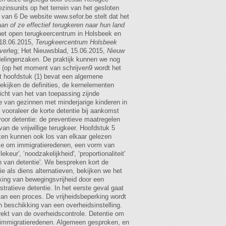
zinsunits op het terrein van het gesloten
 van 6 De website www.sefor.be stelt dat het
an of ze effectief terugkeren naar hun land
het open terugkeercentrum in Holsbeek en
 18.06.2015,
Terugkeercentrum Holsbeek
ver
leg; Het Nieuwsblad, 15.06.2015,
Nieuw
elingenzaken. De praktijk kunnen we nog
n (op het moment van schrijven9 wordt het
 hoofdstuk (1) bevat een algemene
bekijken de definities, de kernelementen
icht van het van toepassing zijnde
e van gezinnen met minderjarige kinderen in
 vooraleer de korte detentie bij aankomst
voor detentie: de preventieve maatregelen
an de vrijwillige terugkeer. Hoofdstuk 5
kken kunnen ook los van elkaar gelezen
 om immigratieredenen, een vorm van
keur', ‘noodzakelijkheid', ‘proportionaliteit'
n van detentie'. We bespreken kort de
e als diens alternatieven, bekijken we het
ing van bewegingsvrijheid door een
tratieve detentie. In het eerste geval gaat
van een proces. De vrijheidsbeperking wordt
n beschikking van een overheidsinstelling.
trekt van de overheidscontrole. Detentie om
om immigratieredenen. Algemeen gesproken, en