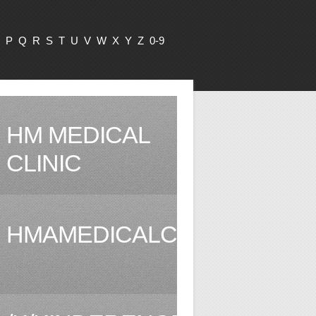
P
Q
R
S
T
U
V
W
X
Y
Z
0-9
HM MEDICAL
CLINIC
HMAMEDICALCLINIC.COM