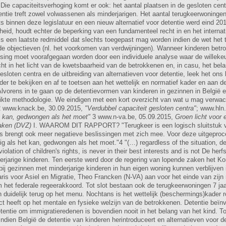
 www.knack.be, 30.09.2015,
"Verdubbel capaciteit gesloten centra"
; www.hln
 het kan, gedwongen als het moet"
3 www.n-va.be, 05.09.2015,
Groen licht voor 
zaken (DVZ)
I. WAAROM DIT RAPPORT? "Terugkeer is een logisch sluitstuk van
rs brengt ook meer negatieve beslissingen met zich mee. Voor deze uitgepro
g als het kan, gedwongen als het moet."4 "(…) regardless of the situation, det
 violation of children's rights, is never in their best interests and is not De h
rjarige kinderen. Ten eerste werd door de regering van lopende zaken het Kon
bij gezinnen met minderjarige kinderen in hun eigen woning kunnen verblijven i
is voor Asiel en Migratie, Theo Francken (N-VA) aan voor het einde van zijn
het federale regeerakkoord. Tot slot bestaan ook de terugkeerwoningen 7 jaa
n duidelijk terug op het menu. Nochtans is het wettelijk (beschermings)kader 
ct heeft op het mentale en fysieke welzijn van de betrokkenen. Detentie beï
Detentie om immigratieredenen is bovendien nooit in het belang van het kind. T
dien België de detentie van kinderen herintroduceert en alternatieven voor det