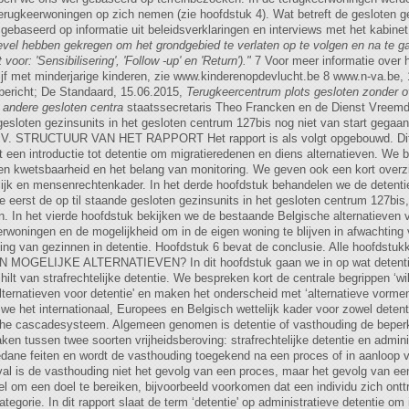
erugkeerwoningen op zich nemen (zie hoofdstuk 4). Wat betreft de gesloten ge
baseerd op informatie uit beleidsverklaringen en interviews met het kabinet
bevel hebben gekregen om het grondgebied te verlaten op te volgen en na te ga
voor: 'Sensibilisering', 'Follow -up' en 'Return')."
7 Voor meer informatie over 
ijf met minderjarige kinderen, zie www.kinderenopdevlucht.be 8 www.n-va.be,
bericht; De Standaard, 15.06.2015,
Terugkeercentrum plots gesloten zonder o
 andere gesloten centra
staatssecretaris Theo Francken en de Dienst Vreemd
gesloten gezinsunits in het gesloten centrum 127bis nog niet van start gegaa
). IV. STRUCTUUR VAN HET RAPPORT Het rapport is als volgt opgebouwd. Dit
at een introductie tot detentie om migratieredenen en diens alternatieven. We 
it en kwetsbaarheid en het belang van monitoring. We geven ook een kort overz
lijk en mensenrechtenkader. In het derde hoofdstuk behandelen we de detenti
 eerst de op til staande gesloten gezinsunits in het gesloten centrum 127bis,
en. In het vierde hoofdstuk bekijken we de bestaande Belgische alternatieven 
rwoningen en de mogelijkheid om in de eigen woning te blijven in afwachting v
iding van gezinnen in detentie. Hoofdstuk 6 bevat de conclusie. Alle hoofdstu
MOGELIJKE ALTERNATIEVEN? In dit hoofdstuk gaan we in op wat detentie
ilt van strafrechtelijke detentie. We bespreken kort de centrale begrippen ‘wille
alternatieven voor detentie' en maken het onderscheid met ‘alternatieve vorme
e het internationaal, Europees en Belgisch wettelijk kader voor zowel detenti
sche cascadesysteem. Algemeen genomen is detentie of vasthouding de beperk
n tussen twee soorten vrijheidsberoving: strafrechtelijke detentie en adminis
gedane feiten en wordt de vasthouding toegekend na een proces of in aanloop 
eval is de vasthouding niet het gevolg van een proces, maar het gevolg van ee
del om een doel te bereiken, bijvoorbeeld voorkomen dat een individu zich ont
tegorie. In dit rapport slaat de term ‘detentie' op administratieve detentie 