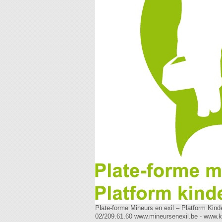
Plate-forme Mineurs en exil – Platform Kinderen op de vlucht Rue du marché aux poulets – Kiekenmarkt, 30 1000 Bruxelles – Brussel Tél. : 02/210.94.91. Fax : 02/209.61.60 www.mineursenexil.be - www.kinderenopdevlucht.be DETENTIE VAN KINDEREN IN GEZINNEN IN BELGIE: ANALYSE VAN DE THEORIE EN DE PRAKTIJK Dit rapport kwam tot stand in de werkgroep Detentie van het Platform Kinderen op de Vlucht. Binnen deze werkgroep volgen de leden van het Platform de actualiteit op ten opzichte van detentie van minderjarigen, of ze nu begeleid zijn of niet. Het Platform zelf is een tweetalig, nationaal netwerk van 38 organisaties die werken rond gezinnen met minderjarige kinderen in precair of irregulier verblijf en niet-begeleide minderjarige vreemdelingen. Voor meer informatie bezoek www.kinderenopdevlucht.be. Auteur: Laetitia Van der Vennet, Platform Kinderen op de Vlucht Met dank aan: Elisabeth Razesberger en Helga Corvers, Jesuit Refugee Service Belgium, en de leden van de werkgroep Detentie. Gelieve als volgt naar dit rapport te refereren: Van der Vennet Laetitia, 2015, Detentie van kinderen in gezinnen in belgie: analyse van de theorie en de praktijk, Platform Kinderen op de Vlucht 0. VERKLARENDE TERMENLIJST Als hulp lijsten we hieronder enkele termen op die veelvuldig gebruikt worden in het rapport, maar mogelijks niet algemeen gekend zijn. De termen zijn alfabetisch gerangschikt. - Dienst Vreemdelingenzaken (DVZ): Belgische overheidsadministratie die de migratiestromen moet beheren. Dit omarmt zowel de toeristenvisa, als de registratie van de asielaanvragen als het uitvaardigen en opvolgen van bevelen om het grondgebied te verlaten. Zie http://dofi.ibz.be voor meer informatie. - Fedasil: Het federaal agentschap voor de opvang van asielzoekers, een instelling van openbaar nut, is verantwoordelijk voor de opvang van asielzoekers en andere doelgroepen en coördineert de verschillende vrijwilligeterugkeerprogramma's. Zie www.fedasil.be voor meer informatie. - Luchtvaartpolitie: De federale luchtvaartpolitie staat hoofdzakelijk in voor de (Schengen)grenscontrole in al haar aspecten, m.n. in Schengengrensposten in luchthavens. Dit omvat ook de uitvoering van de gedwongen terugkeer. Zie www.politie.be voor meer informatie. - Politie: De politie arresteert ook mensen zonder wettig verblijf in hun woning op vraag van Dienst Vreemdelingenzaken (SEFOR). Bevel om het grondgebied te verlaten (BGV): Dienst Vreemdelingenzaken vaardigt dit bevel uit wanneer een persoon of een gezin niet (langer) op het Belgische grondgebied mag verblijven. Het beveelt de persoon/het gezin binnen een bepaalde termijn (30 dagen) terug te keren naar het land van herkomst of naar een derde land waar de persoon/het gezin een verblijfsrecht hee