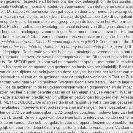
n gezinnen respecteren. Het leek ons dan ook belangrijk om de bestaande, nie
tionale wettelijk en normatief kader, de voorwaarden van detentie en diens alt
zelf. Dit rapport wil bovendien een gat opvullen door alle momenten waarop ee
kan zijn van dichtbij te bekijken. Dankzij dit globaal beeld wordt de realiteit 
n op de Vlucht. Binnen deze werkgroep volgen de leden van het Platform de ac
t. Het Platform zelf is een tweetalig, nationeel netwerk van 38 organisaties di
n niet-begeleide minderjarige vreemdelingen. Voor meer informatie over het Plat
.be bezoeken. 4 Citaat van staatssecretaris voor asiel en migratie Theo Fr
de gesloten centra van Dienst Vreemdelingenzaken (DVZ)
5 Committee of the Ri
e his or her best interests taken as a primary consideration (art. 3, para. 1)
II
nderjarigen. De detentie van niet-begeleide minderjarige vreemdelingen aan de
 informatie hierover, zie www.kinderenopdevlucht.be. Dit rapport behandelt 
tie is. De SEFOR praktijk komt wel meermaals ter sprake, met name in relatie
in Holsbeek en de opvang van gezinnen op basis van het Koninklijk Besluit 
an dit jaar, tijdens het schrijven van deze analyse, besliste het kabinet van 
lsbeek te sluiten en de gezinnen naar de terugkeerwoningen in Tielt en Zulte
centrum werd naar verluid gesloten "wegens slechte resultaten", "een te lage 
a".8 Hoe de gezinnen in de terugkeerwoningen worden opgevangen en de impac
en het hier niet om detentie gaat en dit een eigen analyse verdient. Wat er v
cte stappen en praktijk van vrijwillige en gedwongen terugkeer niet. Arresta
III. METHODOLOGIE De analyses die in dit rapport vervat zitten zijn gebaseer
re evaluaties, interviews met professionals en instellingen, terreinbezoeken, u
den de DVZ-verantwoordelijken, DVZ-terugkeercoaches, medewerkers van het 
en van Brussel. De verslagen van deze twee laatste interviews konden echter n
politie en werden dan ook niet gebruikt voor dit rapport. Gezien de beperkte ma
elijk om voor elke detentievorm op het terrein data te verzamelen. Vandaar 
ben we ons wel gebaseerd op terreinbezoeken. In de terugkeerwoningen werd