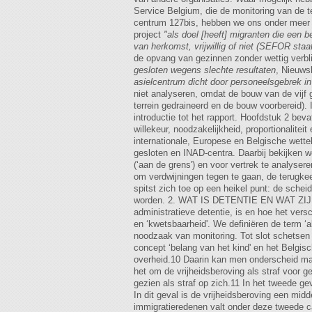
Service Belgium, die de monitoring van de t
centrum 127bis, hebben we ons onder meer ge
project
"als doel [heeft] migranten die een 
van herkomst, vrijwillig of niet (SEFOR staat 
de opvang van gezinnen zonder wettig verbl
gesloten wegens slechte resultaten
, Nieuws
asielcentrum dicht door personeelsgebrek in
niet analyseren, omdat de bouw van de vijf 
terrein gedraineerd en de bouw voorbereid
introductie tot het rapport. Hoofdstuk 2 bev
willekeur, noodzakelijkheid, proportionalite
internationale, Europese en Belgische wette
gesloten en INAD-centra. Daarbij bekijken we
(‘aan de grens') en voor vertrek te analyser
om verdwijningen tegen te gaan, de terugkee
spitst zich toe op een heikel punt: de sche
worden. 2. WAT IS DETENTIE EN WAT ZIJN 
administratieve detentie, is en hoe het versch
en ‘kwetsbaarheid'. We definiëren de term ‘
noodzaak van monitoring. Tot slot schetsen w
concept ‘belang van het kind' en het Belgi
overheid.10 Daarin kan men onderscheid make
het om de vrijheidsberoving als straf voor 
gezien als straf op zich.11 In het tweede g
In dit geval is de vrijheidsberoving een mid
immigratieredenen valt onder deze tweede ca