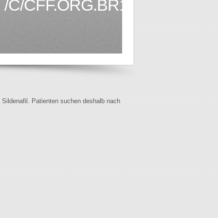
/C/CFF.ORG.BR1.HTML
f Sildenafil. Patienten suchen deshalb nach