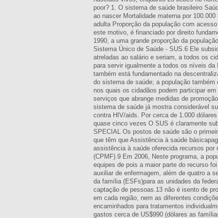
poor? 1. O sistema de saúde brasileiro Sa
ao nascer Mortalidade materna por 100.000 
adulta Proporção da população com acesso
este motivo, é financiado por direito fundam
1990, a uma grande proporção da população b
Sistema Único de Saúde - SUS.6 Ele subsidia
atreladas ao salário e seriam, a todos os c
para servir igualmente a todos os níveis da
também está fundamentado na descentraliza
do sistema de saúde; a população também é
nos quais os cidadãos podem participar em
serviços que abrange medidas de promoção 
sistema de saúde já mostra considerável su
contra HIV/aids. Por cerca de 1.000 dólare
quase cinco vezes O SUS é claramente su
SPECIAL Os postos de saúde são o primeir
que têm que Assistência à saúde básicapag
assistência à saúde oferecida recursos po
(CPMF).9 Em 2006, Neste programa, a popu
equipes de pois a maior parte do recurso 
auxiliar de enfermagem, além de quatro a s
da família (ESFs)para as unidades da feder
captação de pessoas.13 não é isento de pro
em cada região, nem as diferentes condiçõe
encaminhados para tratamentos individualm
gastos cerca de US$990 (dólares as famíli