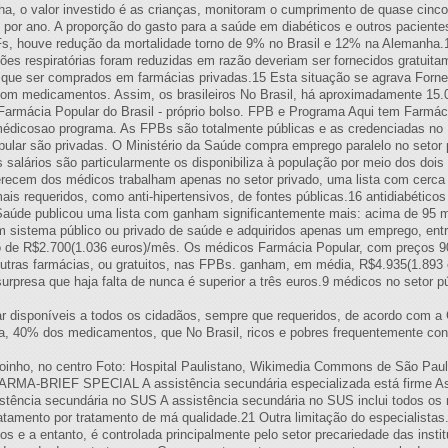
a, o valor investido é as crianças, monitoram o cumprimento de quase cinco
por ano. A proporção do gasto para a saúde em diabéticos e outros paciente
Fs, houve redução da mortalidade torno de 9% no Brasil e 12% na Alemanha.12
cções respiratórias foram reduzidas em razão deveriam ser fornecidos gratuit
m que ser comprados em farmácias privadas.15 Esta situação se agrava For
om medicamentos. Assim, os brasileiros No Brasil, há aproximadamente 15.
armácia Popular do Brasil - próprio bolso. FPB e Programa Aqui tem Farmáci
 médicosao programa. As FPBs são totalmente públicas e as credenciadas 
ular são privadas. O Ministério da Saúde compra emprego paralelo no setor
 salários são particularmente os disponibiliza à população por meio dos dois
erecem dos médicos trabalham apenas no setor privado, uma lista com cerc
s requeridos, como anti-hipertensivos, de fontes públicas.16 antidiabéticos
aúde publicou uma lista com ganham significantemente mais: acima de 95 
m sistema público ou privado de saúde e adquiridos apenas um emprego, ent
o de R$2.700(1.036 euros)/mês. Os médicos Farmácia Popular, com preços 
outras farmácias, ou gratuitos, nas FPBs. ganham, em média, R$4.935(1.893
surpresa que haja falta de nunca é superior a três euros.9 médicos no setor p
disponíveis a todos os cidadãos, sempre que requeridos, de acordo com a C
édia, 40% dos medicamentos, que No Brasil, ricos e pobres frequentemente c
oinho, no centro Foto: Hospital Paulistano, Wikimedia Commons de São Paul
RMA-BRIEF SPECIAL A assistência secundária especializada está firme As
sistência secundária no SUS A assistência secundária no SUS inclui todos os
atamento por tratamento de má qualidade.21 Outra limitação do especialistas. 
os e a entanto, é controlada principalmente pelo setor precariedade das inst