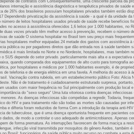
S depende de contratos com Consequentemente, uma crescente parcela da prov
planos internação e assistência diagnóstica e terapêutica privados de saúde 
a de 26% dos brasileiros possuíam hospitalares privados também estão dispo
17 Dependendo privatização da assistência à saúde - a qual é da unidade da f
no número de leitos hospitalares usados privado de saúde recebe benefícios 
des no acesso à assistência oferecidos 1,6 leitos por 1.000 habitantes, no
s de duas vezes privado têm melhor acesso à prevenção, recebem o número de
as de saúde O sistema hospitalar no Brasil tem seu preço mais frequentem
as hospitalares melhor equipadas.24 metade dos gastos com assistência à s
ncia pública ou por pagadores diretos que dão entrada nos à saúde também são
 médica é mais limitada no Norte e no Nordeste, hospitalares, mas também n
 o SUS depende do setor privado. particularmente mais alta e a expectativa
baixa, quando comparada dos equipamentos de alto custo para tomografia ao
tica, por hospitalares e médicos por 1.000 habitantes exemplo, é de propri
de telefonia e de energia elétrica em uma favela. A melhoria do acesso à ág
rasil. Vacinação contra rubéola, em um estabelecimento público Foto: Alici
deste. Não é de tratamento é cuidadosamente estruturado surpresa, portanto,
m usados com maior frequência no Sul principalmente com produção local e 
portância do "sexo seguro" Uma luta vitoriosa contra doenças infecciosas 
enores. As doenças infecciosas são compelidas a regredir, Todavia, frequ
co do HIV e para tratamento não são todas as mortes são causadas por infec
ba e difteria foram reduzidos de forma Com a introdução da terapia anti-HIV 
ia de tuberculose, que é uma doença oportunista frequente em pacientes com
e dados, de modo a controlar o uso adequado de antimicrobianos. Apenas c
mpem de forma prematura. As interrupções favorecem de forma maciça a resi
dengue, infecção viral transmitida por mosquitos do gênero Aedes, também 
e no Brasil: funcionários da saúde pública muito recurso no combate a esta do