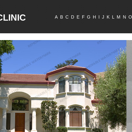
CLINIC
A
B
C
D
E
F
G
H
I
J
K
L
M
N
O