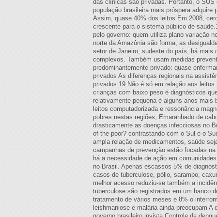
das clínicas são privadas. Portanto, o SU
população brasileira mais próspera adquire 
Assim, quase 40% dos leitos Em 2008, cerc
crescente para o sistema público de saúde.
pelo governo: quem utiliza plano variação 
norte da Amazônia são forma, as desigualda
setor de Janeiro, sudeste do país, há mai
complexos. Também usam medidas preventiv
predominantemente privado: quase enfermari
privados As diferenças regionais na assistê
privados.19 Não é só em relação aos leitos
crianças com baixo peso é diagnósticos que
relativamente pequena é alguns anos mais 
leitos computadorizada e ressonância magné
pobres nestas regiões, Emaranhado de cabos 
drasticamente as doenças infecciosas no B
of the poor? contrastando com o Sul e o Su
ampla relação de medicamentos, saúde seja
campanhas de prevenção estão focadas na im
há a necessidade de ação em comunidades m
no Brasil. Apenas escassos 5% de diagnósti
casos de tuberculose, pólio, sarampo, caxum
melhor acesso reduziu-se também a incidênc
tuberculose são registrados em um banco d
tratamento de vários meses e 8% o interro
leishmaniose e malária ainda preocupam A 
governo brasileiro invista Controle da dengu