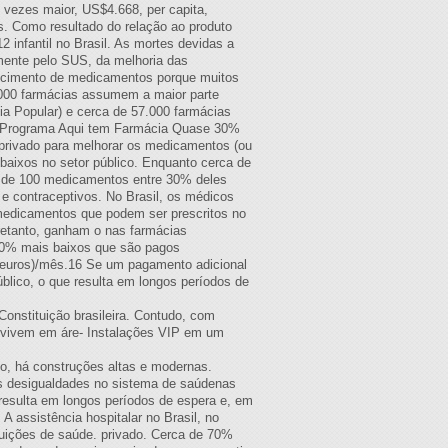
 vezes maior, US$4.668, per capita,
s. Como resultado do relação ao produto
 infantil no Brasil. As mortes devidas a
amente pelo SUS, da melhoria das
necimento de medicamentos porque muitos
000 farmácias assumem a maior parte
a Popular) e cerca de 57.000 farmácias
no Programa Aqui tem Farmácia Quase 30%
 privado para melhorar os medicamentos (ou
 baixos no setor público. Enquanto cerca de
a de 100 medicamentos entre 30% deles
 e contraceptivos. No Brasil, os médicos
medicamentos que podem ser prescritos no
retanto, ganham o nas farmácias
90% mais baixos que são pagos
 euros)/mês.16 Se um pagamento adicional
úblico, o que resulta em longos períodos de
onstituição brasileira. Contudo, com
onvivem em áre- Instalações VIP em um
o, há construções altas e modernas.
 desigualdades no sistema de saúdenas
 resulta em longos períodos de espera e, em
A assistência hospitalar no Brasil, no
ituições de saúde. privado. Cerca de 70%