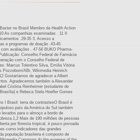
xter no Brasil Membro da Health Action
8-10 As companhias examinadas . 11 II
dicamentos .29-35 3. Acesso a
rias e programas de doação .43-45
s com avaliações . 47-56 BUKO Pharma-
ublicação: Conselho Federal de Farmácia
ooperação com o Conselho Federal de
s: Marcus Tolentino Silva, Emília Vitória
ues Pozzebom/ABr, Wikimedia Heinrich
 Gostaríamos de agradecer a Albert
mentos. Agradecemos também a Alexander
bel Cristina Reinheimer (estudante de
 Brasília) e Rebeca Stela Hoefler Gomes
 Brasil: terra de contrastesO Brasil é
 populoso país da América do Sul também
 levados para o almoço a bordo de
 pobreza.1,2 Mais de 190 milhões de pessoas
rta por floresta tropical, é pouco povoada
iões como indicadores das grandes
da população brasileira é composto de
, Wikimedia Commons At the expense of the