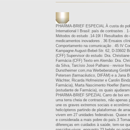
PHARMA-BRIEF ESPECIAL À custa do pobre?
International I Brasil: país de contrastes .
Métodos do estudo .14-19I I Resultados do
medicamentos inovadores . 36 Ensaios clíni
Comportamento na comunicação . 45 IV Con
Kampagne August-Bebel-Str. 62, D-33602 Bi
(CFF) Supervisor do estudo: Dra. Christian
Farmácia (CFF) Texto em Alemão: Dra. Christ
da Silva, Tarcísio José Palhano - revisor 
Dunstheimer com,ma Werbeberatung GmbH B
Petersen (farmacêutico, DIFÄM) e a Jana 
Wächter, Ricarda Hofmeister e Carolin Bind
Farmácia), Marta Nascimento Hoefler (farma
(estudante de Farmácia), os quais ajudaram 
PHARMA-BRIEF SPEZIAL Carro de boi em uma 
uma terra cheia de contrastes, não apenas
une os graves extremos sociais e econômic
helicópteros partindo de plataformas de ar
vivem em 27 unidades federativas. Quase me
e considerada a mais pobre do país.3 Toman
diferenças em cuidados à saúde, tem-se que
nascidos-vivos, enquanto 23 bebês no norte