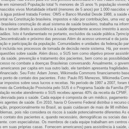
úde em números5 População total % menores de 15 anos % população vivendo
nascidos vivos Mortalidade infantil (menores de 5 anos) por 1.000 nascidos 
 à água potável tratada Fontes: OMS e Banco Mundial Desde 1988, a saúde 
ental na Constituição brasileira. impostos e não por contribuições, uma vez q
rasileira construção do atual sistema de saúde brasileiro, trabalha na infor
 o teriam direito à assistência à saúde dependente acesso irrestrito à assis
idadãos. Isto é fundamentado no portanto, excluídos da saúde pública.7princíp
 Descentralizado e próximo das pessoas Além do acesso universal e da justa p
ção e participação da população. Comunidades e unidades da federação part
 incluída nos processos de tomada de decisão neste sistema. Há, por exemp
 questões sobre saúde. Além disso, o SUS tem como objetivo prover assistên
da saúde, prevenção e tratamento dos pacientes, bem como as possibilidades
cesso no combate a doenças Brasileiras conversando. Anualmente, o governo 
s americanos per capita em sua outro lado, ele também apresenta fragilidade
bfinanciado. Seu Foto: Adam Jones, Wikimedia Commons financiamento bas
o ponto de contato dos pacientes. Foto: Paulo RS Menezes, Wikimedia Com
ar impostos sobre seus lucros e receitas. No período de 1997 a 2007, foram
r meio da Contribuição Provisória pelo SUS é o Programa Saúde da Família (
lação recebe atendimento o SUS recebeu apenas 40% da receita da CPMF, 
foi desviada para o saúde. Cada equipe é composta de um médico, pagamento 
eis agentes de saúde. Em 2010, havia O Governo Federal distribui o recurso
ação, proporcionalmente no Brasil, as quais cuidavam de mais de 98 milhões
blemas, pois não considera os riscos à saúde potencialmente diferentes As 
s contato dos pacientes e, quando necessário, demográficas ou sociais das 
ente. com especialistas. Os membros de cada equipe trabalham em centros d
as em suas próprias casas. Fornecem americanos) para assistência à saúde,