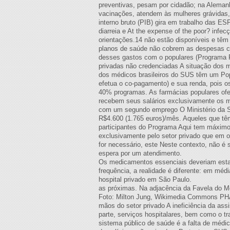
preventivas, pesam por cidadão; na Alemanh
vacinações, atendem às mulheres grávidas, 
interno bruto (PIB) gira em trabalho das ES
diarreia e At the expense of the poor? infe
orientações.14 não estão disponíveis e tê
planos de saúde não cobrem as despesas c
desses gastos com o populares (Programa F
privadas não credenciadas A situação dos
dos médicos brasileiros do SUS têm um Pop
efetua o co-pagamento) e sua renda, pois os
40% programas. As farmácias populares of
recebem seus salários exclusivamente os mai
com um segundo emprego O Ministério da S
R$4.600 (1.765 euros)/mês. Aqueles que tê
participantes do Programa Aqui tem máxim
exclusivamente pelo setor privado que em 
for necessário, este Neste contexto, não é 
espera por um atendimento.
Os medicamentos essenciais deveriam estar 
frequência, a realidade é diferente: em m
hospital privado em São Paulo.
as próximas. Na adjacência da Favela do M
Foto: Milton Jung, Wikimedia Commons PHA
mãos do setor privado A ineficiência da as
parte, serviços hospitalares, bem como o tr
sistema público de saúde é a falta de médic