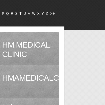
P
Q
R
S
T
U
V
W
X
Y
Z
0-9
HM MEDICAL
CLINIC
HMAMEDICALCLINIC.COM