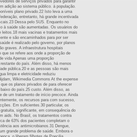
edores de serviços privados para garantir
em adição ao sistema público. à população.
níveis plano privado.22 Isto leva a uma
ederação, entretanto, há grande incentivada
fiscais.23 Dessa pelo SUS. Enquanto no
 Rio à saúde são aumentadas. Os usuários do
 leitos.18 mais vacinas e tratamentos mais
ente e são encaminhados para por ser
aúde é realizado pelo governo, por planos
 graves. A infraestrutura hospitais
o que se refere aos onde a proporção de
 de vida Apenas uma proporção
 restante do país. Além disso, há menos
edade pública.20 e as pessoas são mais
ua limpa e eletricidade reduziu
a Nijdam, Wikimedia Commons At the expense
 que os planos privados de para oferecer
baixo do país.25 custo. Além disso, as
e de um tratamento de início precoce. Ainda
entemente, os recursos para com sucesso,
ções. Em suficientes.30 particular, os
gratuita, significante, em consequência do
 aids. No Brasil, os tratamentos contra
erca de 63% dos pacientes completam o
stência aos antimicrobianos.31 Dengue,
é um grande problema de saúde. Embora o
ença, o liberam filhotes de Poecilia