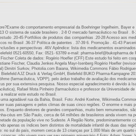
Exame do comportamento empresarial da Boehringer Ingelheim, Bayer e Ba
 1-13 O sistema de saúde brasileiro . 2-8 O mercado farmacêutico no Brasil . 
 estudo .20-45 Portfólios de produtos das companhias .20-28 Acesso aos me
cos no Brasil .36-37 Política de patentes . 37-39 6. Promoção . 41-43 Parce
clusões e perspectivas .46V Apêndice: lista dos medicamentos examinado
elefeld 0521-60550, Fax: 0521- 63789 e-mail:
pharma-brief@bukopharma.de
P
e Fischer Coleta de dados: Rogério Hoefler (CFF) Este estudo foi feito em c
iane Fischer, Claudia Jenkes Angela Mayr-Isenberg Rogério Hoefler (revisore
final) Dimitri Surkov, Photolia.com Baiana, Wikimedia Commons Fábio Rodrig
ielefeld AJZ Druck & Verlag GmbH, Bielefeld BUKO Pharma-Kampagne 2012
Böhme (farmacêutica, VDPP), pelo árduo trabalho de avaliação dos medica
zus por sua extensiva pesquisa. Nosso especial agradecimento é devido à Isa
cêutica), Rafael Mota Pinheiro (farmacêutico e professor da Universidade de
a realizar este estudo no Brasil.
agradável rua da Bahia, Brasil. Foto: André Koehne, Wikimedia Commons I
 por suas paisagens e pelos climas de suas cinco regiões. O enorme e mais
os. Enquanto diretores de grandes companhias, muito bem remunerados, são
ranha-céus em São Paulo, cerca de 64 milhões de brasileiros ainda vivem na
tade da população vive no Sudeste. A Região Norte, predominantemente cobe
do apenas os índices bem distintos de mortalidade infantil de duas das reg
: no sul do país, morrem cerca de 13 crianças por 1.000 Mais de um quarto 
 crianças. não vivem para ver seu primeiro aniversário.4 Foto: Adam Jones