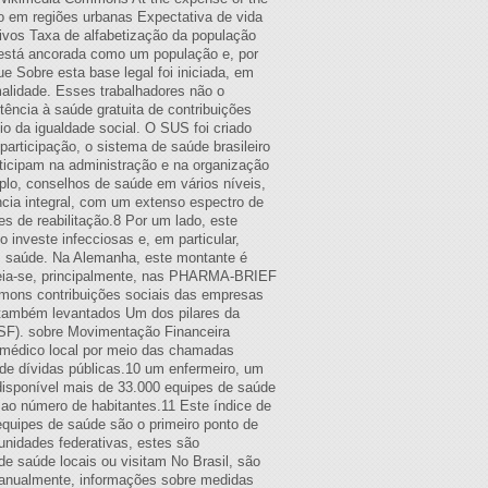
 em regiões urbanas Expectativa de vida
vivos Taxa de alfabetização da população
está ancorada como um população e, por
ue Sobre esta base legal foi iniciada, em
malidade. Esses trabalhadores não o
tência à saúde gratuita de contribuições
io da igualdade social. O SUS foi criado
articipação, o sistema de saúde brasileiro
icipam na administração e na organização
lo, conselhos de saúde em vários níveis,
cia integral, com um extenso espectro de
 de reabilitação.8 Por um lado, este
investe infecciosas e, em particular,
s. saúde. Na Alemanha, este montante é
eia-se, principalmente, nas PHARMA-BRIEF
mons contribuições sociais das empresas
 também levantados Um dos pilares da
PSF). sobre Movimentação Financeira
médico local por meio das chamadas
de dívidas públicas.10 um enfermeiro, um
 disponível mais de 33.000 equipes de saúde
 ao número de habitantes.11 Este índice de
equipes de saúde são o primeiro ponto de
unidades federativas, estes são
e saúde locais ou visitam No Brasil, são
 anualmente, informações sobre medidas